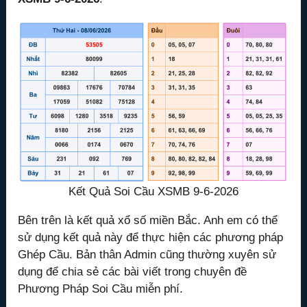
Kết Quả Soi Cầu XSMB 9-6-2026
Bên trên là kết quả xổ số miền Bắc. Anh em có thể
sử dụng kết quả này để thực hiện các phương pháp
Ghép Cầu. Bản thân Admin cũng thường xuyên sử
dụng để chia sẻ các bài viết trong chuyên đề
Phương Pháp Soi Cầu miễn phí.