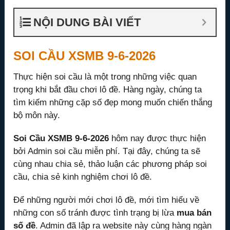
NỘI DUNG BÀI VIẾT
SOI CẦU XSMB 9-6-2026
Thực hiện soi cầu là một trong những việc quan
trọng khi bắt đầu chơi lô đề. Hàng ngày, chúng ta
tìm kiếm những cặp số đẹp mong muốn chiến thắng
bộ môn này.
Soi Cầu XSMB 9-6-2026
hôm nay được thực hiện
bởi Admin soi cầu miễn phí. Tại đây, chúng ta sẽ
cùng nhau chia sẻ, thảo luận các phương pháp soi
cầu, chia sẻ kinh nghiệm chơi lô đề.
Để những người mới chơi lô đề, mới tìm hiểu về
những con số tránh được tình trạng bị lừa
mua bán
số đề
. Admin đã lập ra website này cùng hàng ngàn