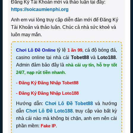
Đăng Ký Tài Khoản mới và thảo luận tại đây:
https://soicaumienphi.org
Anh em vui lòng truy cập diễn đàn mới để Đăng Ký
Tài Khoản và thảo luận. Chúc cả nhà sức khoẻ và
luôn may mắn.
Chơi Lô Đề Online
tỷ lệ
1 ăn 99
, cá độ bóng đá,
casino online tại nhà cái
Tobet88
và
Loto188
.
Admin đảm bảo đây là
nhà cái uy tín, hỗ trợ tốt
24/7, nạp rút tiền nhanh.
-
Đăng Ký Đăng Nhập Tobet88
-
Đăng Ký Đăng Nhập Loto188
Hướng dẫn:
Chơi Lô Đề Tobet88
và hướng
dẫn
Chơi Lô Đề Loto188
. truy cập vào bất kỳ
nhà cái nào mà không bị chặn, anh em nên cài
phần mềm:
Fake IP
.