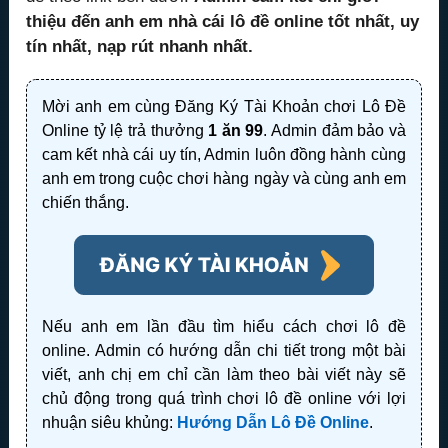
thiệu đến anh em nhà cái lô đề online tốt nhất, uy
tín nhất, nạp rút nhanh nhất.
Mời anh em cùng Đăng Ký Tài Khoản chơi Lô Đề
Online tỷ lệ trả thưởng
1 ăn 99
. Admin đảm bảo và
cam kết nhà cái uy tín, Admin luôn đồng hành cùng
anh em trong cuộc chơi hàng ngày và cùng anh em
chiến thắng.
Nếu anh em lần đầu tìm hiểu cách chơi lô đề
online. Admin có hướng dẫn chi tiết trong một bài
viết, anh chị em chỉ cần làm theo bài viết này sẽ
chủ động trong quá trình chơi lô đề online với lợi
nhuận siêu khủng:
Hướng Dẫn Lô Đề Online
.