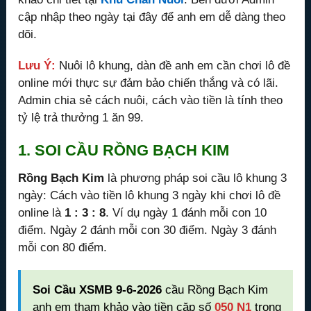
cập nhập theo ngày tại đây để anh em dễ dàng theo
dõi.
Lưu Ý:
Nuôi lô khung, dàn đề anh em cần chơi lô đề
online mới thực sự đảm bảo chiến thắng và có lãi.
Admin chia sẻ cách nuôi, cách vào tiền là tính theo
tỷ lệ trả thưởng 1 ăn 99.
1. SOI CẦU RỒNG BẠCH KIM
Rồng Bạch Kim
là phương pháp soi cầu lô khung 3
ngày: Cách vào tiền lô khung 3 ngày khi chơi lô đề
online là
1 : 3 : 8
. Ví dụ ngày 1 đánh mỗi con 10
điểm. Ngày 2 đánh mỗi con 30 điểm. Ngày 3 đánh
mỗi con 80 điểm.
Soi Cầu XSMB 9-6-2026
cầu Rồng Bạch Kim
anh em tham khảo vào tiền cặp số
050 N1
trong