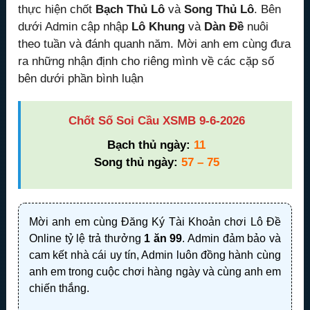
thực hiện chốt
Bạch Thủ Lô
và
Song Thủ Lô
. Bên
dưới Admin cập nhập
Lô Khung
và
Dàn Đề
nuôi
theo tuần và đánh quanh năm. Mời anh em cùng đưa
ra những nhận định cho riêng mình về các cặp số
bên dưới phần bình luận
Chốt Số Soi Cầu XSMB 9-6-2026
Bạch thủ ngày:
11
Song thủ ngày:
57 – 75
Mời anh em cùng Đăng Ký Tài Khoản chơi Lô Đề
Online tỷ lệ trả thưởng
1 ăn 99
. Admin đảm bảo và
cam kết nhà cái uy tín, Admin luôn đồng hành cùng
anh em trong cuộc chơi hàng ngày và cùng anh em
chiến thắng.