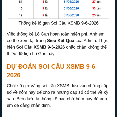
Thống kê lô gan Soi Cầu XSMB 9-6-2026
Việc thống kê Lô Gan hoàn toàn miễn phí. Anh em
có thể xem tại trang
Siêu Kết Quả
của Admin. Thực
hiện
Soi Cầu XSMB 9-6-2026
chắc chắn không thể
thiếu dữ liệu Lô Gan này.
DỰ ĐOÁN SOI CẦU XSMB 9-6-
2026
Chốt số giờ vàng soi cầu XSMB dựa vào những cặp
số về hôm nay để cho ra những cặp số có thể về kỳ
sau. Bên dưới là thống kê bạc nhớ hôm nay để anh
em dễ dàng nhận định.