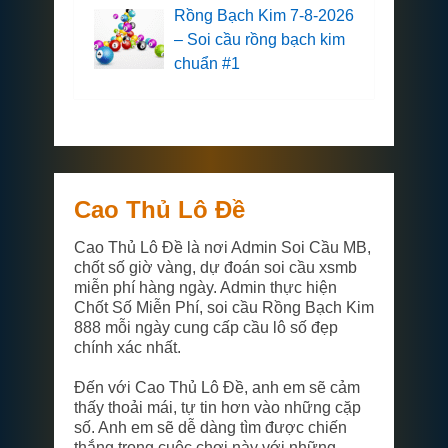
Rồng Bạch Kim 7-8-2026
– Soi cầu rồng bạch kim
chuẩn #1
Cao Thủ Lô Đề
Cao Thủ Lô Đề là nơi Admin Soi Cầu MB,
chốt số giờ vàng, dự đoán soi cầu xsmb
miễn phí hàng ngày. Admin thực hiện
Chốt Số Miễn Phí, soi cầu Rồng Bạch Kim
888 mỗi ngày cung cấp cầu lô số đẹp
chính xác nhất.
Đến với Cao Thủ Lô Đề, anh em sẽ cảm
thấy thoải mái, tự tin hơn vào những cặp
số. Anh em sẽ dễ dàng tìm được chiến
thắng trong cuộc chơi này với những