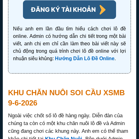
Nếu anh em lần đầu tìm hiểu cách chơi lô đề
online. Admin có hướng dẫn chi tiết trong một bài
viết, anh chị em chỉ cần làm theo bài viết này sẽ
chủ động trong quá trình chơi lô đề online với lợi
nhuận siêu khủng:
Hướng Dẫn Lô Đề Online
.
KHU CHĂN NUÔI SOI CẦU XSMB
9-6-2026
Ngoài việc chốt số lô đề hàng ngày. Diễn đàn của
chúng ta còn có một khu chăn nuôi lô đề và Admin
cũng đang chơi các khung này. Anh em có thể tham
khảo chi tiết tại
Khu Chăn Nuôi
. Bên dưới Admin