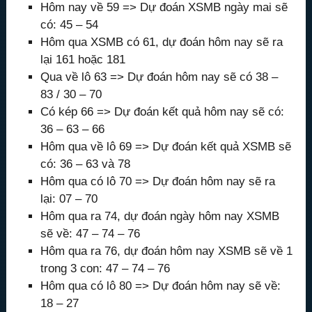
Hôm nay về 59 => Dự đoán XSMB ngày mai sẽ
có: 45 – 54
Hôm qua XSMB có 61, dự đoán hôm nay sẽ ra
lại 161 hoặc 181
Qua về lô 63 => Dự đoán hôm nay sẽ có 38 –
83 / 30 – 70
Có kép 66 => Dự đoán kết quả hôm nay sẽ có:
36 – 63 – 66
Hôm qua về lô 69 => Dự đoán kết quả XSMB sẽ
có: 36 – 63 và 78
Hôm qua có lô 70 => Dự đoán hôm nay sẽ ra
lại: 07 – 70
Hôm qua ra 74, dự đoán ngày hôm nay XSMB
sẽ về: 47 – 74 – 76
Hôm qua ra 76, dự đoán hôm nay XSMB sẽ về 1
trong 3 con: 47 – 74 – 76
Hôm qua có lô 80 => Dự đoán hôm nay sẽ về:
18 – 27