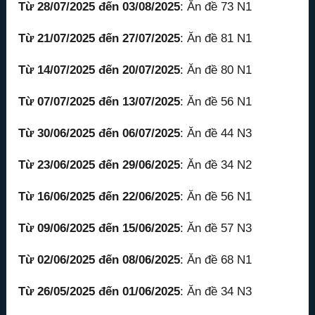
Từ
28/07/2025
đến 03/08/2025
: Ăn đề 73 N1
Từ
21/07/2025
đến 27/07/2025
: Ăn đề 81 N1
Từ
14/07/2025
đến 20/07/2025
: Ăn đề 80 N1
Từ
07/07/2025
đến 13/07/2025
: Ăn đề 56 N1
Từ
30/06/2025
đến 06/07/2025
: Ăn đề 44 N3
Từ
23/06/2025
đến 29/06/2025
: Ăn đề 34 N2
Từ
16/06/2025
đến 22/06/2025
: Ăn đề 56 N1
Từ
09/06/2025
đến 15/06/2025
: Ăn đề 57 N3
Từ
02/06/2025
đến 08/06/2025
: Ăn đề 68 N1
Từ
26/05/2025
đến 01/06/2025
: Ăn đề 34 N3