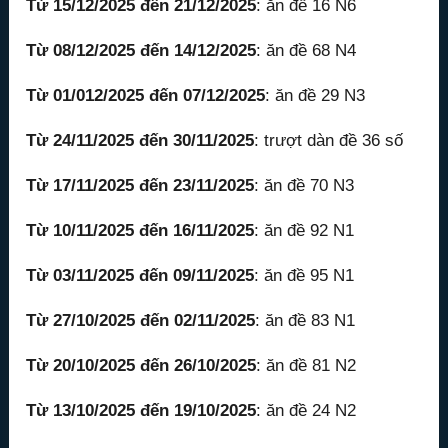
Từ
15/12/2025
đến 21/12/2025
: ăn đề 16 N6
Từ
08/12/2025
đến 14/12/2025
: ăn đề 68 N4
Từ
01/012/2025
đến 07/12/2025
: ăn đề 29 N3
Từ
24/11/2025
đến 30/11/2025
: trượt dàn đề 36 số
Từ
17/11/2025
đến 23/11/2025
: ăn đề 70 N3
Từ
10/11/2025
đến 16/11/2025
: ăn đề 92 N1
Từ
03/11/2025
đến 09/11/2025
: ăn đề 95 N1
Từ
27/10/2025
đến 02/11/2025
: ăn đề 83 N1
Từ
20/10/2025
đến 26/10/2025
: ăn đề 81 N2
Từ
13/10/2025
đến 19/10/2025
: ăn đề 24 N2