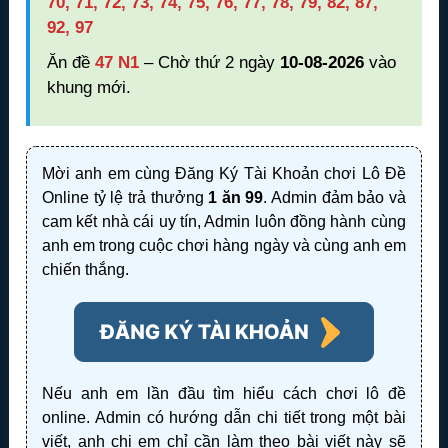
70, 71, 72, 73, 74, 75, 76, 77, 78, 79, 82, 87,
92, 97
Ăn đề
47 N1
– Chờ thứ 2 ngày
10-08-2026
vào
khung mới.
Mời anh em cùng Đăng Ký Tài Khoản chơi Lô Đề
Online tỷ lệ trả thưởng
1 ăn 99
. Admin đảm bảo và
cam kết nhà cái uy tín, Admin luôn đồng hành cùng
anh em trong cuộc chơi hàng ngày và cùng anh em
chiến thắng.
Nếu anh em lần đầu tìm hiểu cách chơi lô đề
online. Admin có hướng dẫn chi tiết trong một bài
viết, anh chị em chỉ cần làm theo bài viết này sẽ