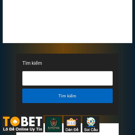
Tìm kiếm
Tìm kiếm