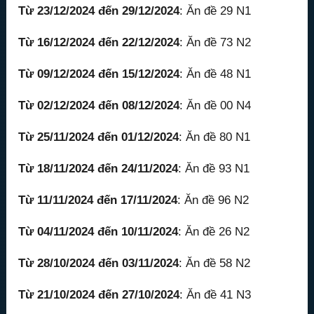
Từ 23/12/2024 đến 29/12/2024
: Ăn đề 29 N1
Từ 16/12/2024 đến 22/12/2024
: Ăn đề 73 N2
Từ 09/12/2024 đến 15/12/2024
: Ăn đề 48 N1
Từ 02/12/2024 đến 08/12/2024
: Ăn đề 00 N4
Từ 25/11/2024 đến 01/12/2024
: Ăn đề 80 N1
Từ 18/11/2024 đến 24/11/2024
: Ăn đề 93 N1
Từ 11/11/2024 đến 17/11/2024
: Ăn đề 96 N2
Từ 04/11/2024 đến 10/11/2024
: Ăn đề 26 N2
Từ 28/10/2024 đến 03/11/2024
: Ăn đề 58 N2
Từ 21/10/2024 đến 27/10/2024
: Ăn đề 41 N3