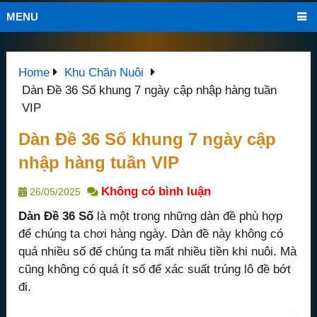
MENU
Home
Khu Chăn Nuôi
Dàn Đề 36 Số khung 7 ngày cập nhập hàng tuần
VIP
Dàn Đề 36 Số khung 7 ngày cập
nhập hàng tuần VIP
Không có bình luận
26/05/2025
Dàn Đề 36 Số
là một trong những dàn đề phù hợp
để chúng ta chơi hàng ngày. Dàn đề này không có
quá nhiều số để chúng ta mất nhiều tiền khi nuôi. Mà
cũng không có quá ít số để xác suất trúng lô đề bớt
đi.