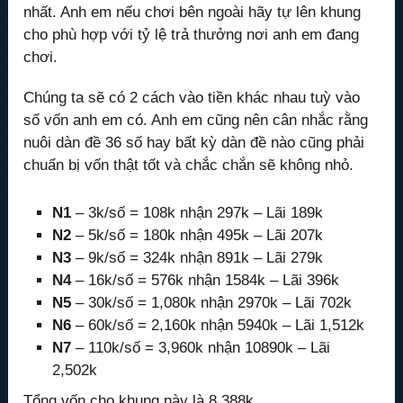
nhất. Anh em nếu chơi bên ngoài hãy tự lên khung
cho phù hợp với tỷ lệ trả thưởng nơi anh em đang
chơi.
Chúng ta sẽ có 2 cách vào tiền khác nhau tuỳ vào
số vốn anh em có. Anh em cũng nên cân nhắc rằng
nuôi dàn đề 36 số hay bất kỳ dàn đề nào cũng phải
chuẩn bị vốn thật tốt và chắc chắn sẽ không nhỏ.
N1
– 3k/số = 108k nhận 297k – Lãi 189k
N2
– 5k/số = 180k nhận 495k – Lãi 207k
N3
– 9k/số = 324k nhận 891k – Lãi 279k
N4
– 16k/số = 576k nhận 1584k – Lãi 396k
N5
– 30k/số = 1,080k nhận 2970k – Lãi 702k
N6
– 60k/số = 2,160k nhận 5940k – Lãi 1,512k
N7
– 110k/số = 3,960k nhận 10890k – Lãi
2,502k
Tổng vốn cho khung này là 8,388k.