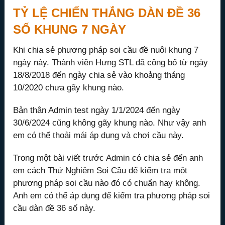
TỶ LỆ CHIẾN THẮNG DÀN ĐỀ 36
SỐ KHUNG 7 NGÀY
Khi chia sẻ phương pháp soi cầu đề nuôi khung 7
ngày này. Thành viên Hưng STL đã công bố từ ngày
18/8/2018 đến ngày chia sẻ vào khoảng tháng
10/2020 chưa gãy khung nào.
Bản thân Admin test ngày 1/1/2024 đến ngày
30/6/2024 cũng không gãy khung nào. Như vậy anh
em có thể thoải mái áp dụng và chơi cầu này.
Trong một bài viết trước Admin có chia sẻ đến anh
em cách Thử Nghiệm Soi Cầu để kiểm tra một
phương pháp soi cầu nào đó có chuẩn hay không.
Anh em có thể áp dụng để kiểm tra phương pháp soi
cầu dàn đề 36 số này.