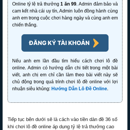
Online tỷ lệ trả thưởng
1 ăn 99
. Admin đảm bảo và
cam kết nhà cái uy tín, Admin luôn đồng hành cùng
anh em trong cuộc chơi hàng ngày và cùng anh em
chiến thắng.
Nếu anh em lần đầu tìm hiểu cách chơi lô đề
online. Admin có hướng dẫn chi tiết trong một bài
viết, anh chị em chỉ cần làm theo bài viết này sẽ
chủ động trong quá trình chơi lô đề online với lợi
nhuận siêu khủng:
Hướng Dẫn Lô Đề Online
.
Tiếp tục bên dưới sẽ là cách vào tiền dàn đề 36 số
khi chơi lô đề online áp dụng tỷ lệ trả thưởng cao