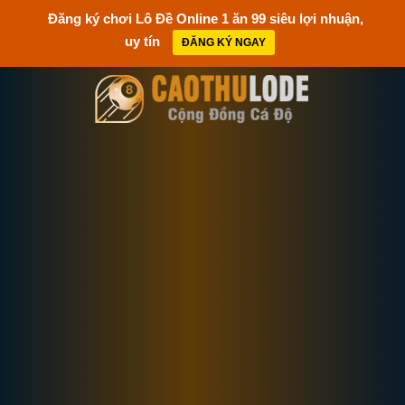
Đăng ký chơi Lô Đề Online 1 ăn 99 siêu lợi nhuận,
uy tín
ĐĂNG KÝ NGAY