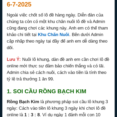
6-7-2025
Ngoài việc chốt số lô đề hàng ngày. Diễn đàn của
chúng ta còn có một khu chăn nuôi lô đề và Admin
cũng đang chơi các khung này. Anh em có thể tham
khảo chi tiết tại
Khu Chăn Nuôi
. Bên dưới Admin
cập nhập theo ngày tại đây để anh em dễ dàng theo
dõi.
Lưu Ý:
Nuôi lô khung, dàn đề anh em cần chơi lô đề
online mới thực sự đảm bảo chiến thắng và có lãi.
Admin chia sẻ cách nuôi, cách vào tiền là tính theo
tỷ lệ trả thưởng 1 ăn 99.
1. SOI CẦU RỒNG BẠCH KIM
Rồng Bạch Kim
là phương pháp soi cầu lô khung 3
ngày: Cách vào tiền lô khung 3 ngày khi chơi lô đề
online là
1 : 3 : 8
. Ví dụ ngày 1 đánh mỗi con 10