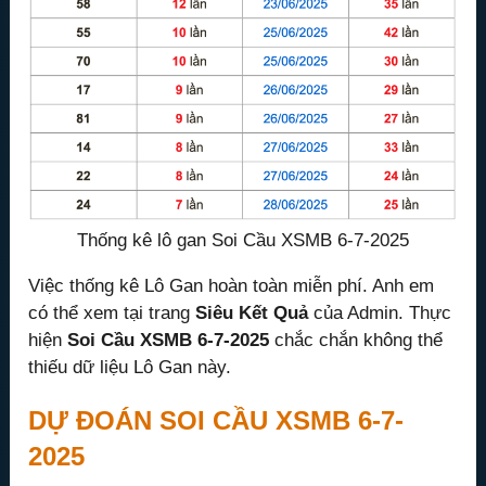
Thống kê lô gan Soi Cầu XSMB 6-7-2025
Việc thống kê Lô Gan hoàn toàn miễn phí. Anh em
có thể xem tại trang
Siêu Kết Quả
của Admin. Thực
hiện
Soi Cầu XSMB 6-7-2025
chắc chắn không thể
thiếu dữ liệu Lô Gan này.
DỰ ĐOÁN SOI CẦU XSMB 6-7-
2025