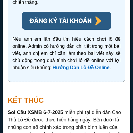
chiến thắng.
Nếu anh em lần đầu tìm hiểu cách chơi lô đề
online. Admin có hướng dẫn chi tiết trong một bài
viết, anh chị em chỉ cần làm theo bài viết này sẽ
chủ động trong quá trình chơi lô đề online với lợi
nhuận siêu khủng:
Hướng Dẫn Lô Đề Online
.
KẾT THÚC
Soi Cầu XSMB 6-7-2025
miễn phí tại diễn đàn Cao
Thủ Lô Đề được thực hiện hàng ngày. Bên dưới là
những con số chính xác trong phần bình luận của