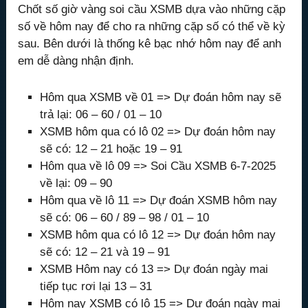
Chốt số giờ vàng soi cầu XSMB dựa vào những cặp
số về hôm nay để cho ra những cặp số có thể về kỳ
sau. Bên dưới là thống kê bạc nhớ hôm nay để anh
em dễ dàng nhận định.
Hôm qua XSMB về 01 => Dự đoán hôm nay sẽ
trả lại: 06 – 60 / 01 – 10
XSMB hôm qua có lô 02 => Dự đoán hôm nay
sẽ có: 12 – 21 hoặc 19 – 91
Hôm qua về lô 09 => Soi Cầu XSMB 6-7-2025
về lại: 09 – 90
Hôm qua về lô 11 => Dự đoán XSMB hôm nay
sẽ có: 06 – 60 / 89 – 98 / 01 – 10
XSMB hôm qua có lô 12 => Dự đoán hôm nay
sẽ có: 12 – 21 và 19 – 91
XSMB Hôm nay có 13 => Dự đoán ngày mai
tiếp tục rơi lại 13 – 31
Hôm nay XSMB có lô 15 => Dự đoán ngày mai