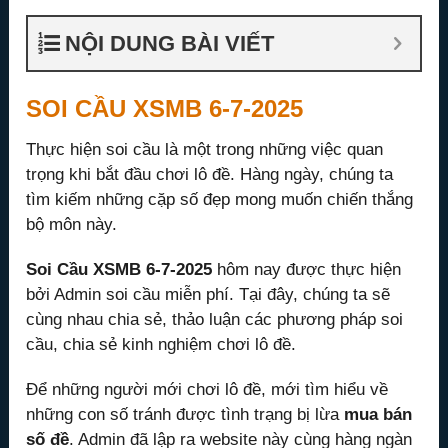
NỘI DUNG BÀI VIẾT
SOI CẦU XSMB 6-7-2025
Thực hiện soi cầu là một trong những việc quan
trọng khi bắt đầu chơi lô đề. Hàng ngày, chúng ta
tìm kiếm những cặp số đẹp mong muốn chiến thắng
bộ môn này.
Soi Cầu XSMB 6-7-2025
hôm nay được thực hiện
bởi Admin soi cầu miễn phí. Tại đây, chúng ta sẽ
cùng nhau chia sẻ, thảo luận các phương pháp soi
cầu, chia sẻ kinh nghiệm chơi lô đề.
Để những người mới chơi lô đề, mới tìm hiểu về
những con số tránh được tình trạng bị lừa
mua bán
số đề
. Admin đã lập ra website này cùng hàng ngàn