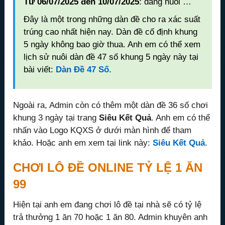
Từ
06/07/2025
đến 10/07/2025
: đang nuôi …
Đây là một trong những dàn đề cho ra xác suất
trúng cao nhất hiện nay. Dàn đề cố định khung
5 ngày không bao giờ thua. Anh em có thể xem
lịch sử nuôi dàn đề 47 số khung 5 ngày này tại
bài viết:
Dàn Đề 47 Số
.
Ngoài ra, Admin còn có thêm một dàn đề 36 số chơi
khung 3 ngày tại trang
Siêu Kết Quả
. Anh em có thể
nhấn vào Logo KQXS ở dưới màn hình để tham
khảo. Hoặc anh em xem tại link này:
Siêu Kết Quả
.
CHƠI LÔ ĐỀ ONLINE TỶ LỆ 1 ĂN
99
Hiện tại anh em đang chơi lô đề tại nhà sẽ có tỷ lệ
trả thưởng 1 ăn 70 hoặc 1 ăn 80. Admin khuyên anh