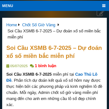
MENU
Home
Chốt Số Giờ Vàng
Soi Cầu XSMB 6-7-2025 – Dự đoán xổ số miền bắc
miễn phí
Soi Cầu XSMB 6-7-2025 – Dự đoán
xổ số miền bắc miễn phí
1 bình luận
05/07/2025
Soi Cầu XSMB 6-7-2025
miễn phí tại
Cao Thủ Lô
Đề
. Phân tích dự đoán kết quả xổ số hôm nay được
thực hiện bởi các phương pháp và kinh nghiệm lô đề
chuẩn. Mỗi ngày, Admin chốt số giờ vàng miễn phí
mang đến cho anh em những cầu lô số đẹp chính
xác.