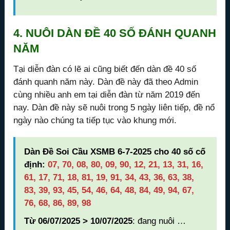
4. NUÔI DÀN ĐỀ 40 SỐ ĐÁNH QUANH
NĂM
Tại diễn đàn có lẽ ai cũng biết đến dàn đề 40 số
đánh quanh năm này. Dàn đề này đã theo Admin
cùng nhiều anh em tại diễn đàn từ năm 2019 đến
nay. Dàn đề này sẽ nuôi trong 5 ngày liên tiếp, đề nổ
ngày nào chúng ta tiếp tục vào khung mới.
Dàn Đề Soi Cầu XSMB 6-7-2025 cho 40 số cố
định:
07, 70, 08, 80, 09, 90, 12, 21, 13, 31, 16,
61, 17, 71, 18, 81, 19, 91, 34, 43, 36, 63, 38,
83, 39, 93, 45, 54, 46, 64, 48, 84, 49, 94, 67,
76, 68, 86, 89, 98
Từ
06/07/2025
> 10/07/2025
: đang nuôi …