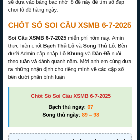
sẽ dựa vào bảng bạc nhớ lô đề này để tìm số đẹp
chơi lô đề hàng ngày.
CHỐT SỐ SOI CẦU XSMB 6-7-2025
Soi Cầu XSMB 6-7-2025
miễn phí hôm nay. Amin
thực hiện chốt
Bạch Thủ Lô
và
Song Thủ Lô
. Bên
dưới Admin cập nhập
Lô Khung
và
Dàn Đề
nuôi
theo tuần và đánh quanh năm. Mời anh em cùng đưa
ra những nhận định cho riêng mình về các cặp số
bên dưới phần bình luận
Chốt Số Soi Cầu XSMB 6-7-2025
Bạch thủ ngày:
07
Song thủ ngày:
89 – 98