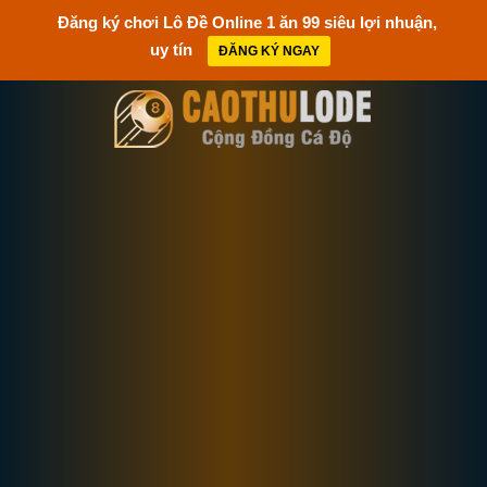
Đăng ký chơi Lô Đề Online 1 ăn 99 siêu lợi nhuận,
uy tín
ĐĂNG KÝ NGAY