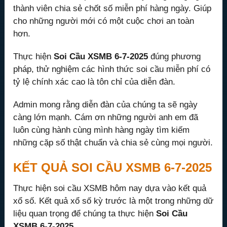
thành viên chia sẻ chốt số miễn phí hàng ngày. Giúp
cho những người mới có một cuộc chơi an toàn
hơn.
Thực hiện
Soi Cầu XSMB 6-7-2025
đúng phương
pháp, thử nghiệm các hình thức soi cầu miễn phí có
tỷ lệ chính xác cao là tôn chỉ của diễn đàn.
Admin mong rằng diễn đàn của chúng ta sẽ ngày
càng lớn mạnh. Cám ơn những người anh em đã
luôn cùng hành cùng mình hàng ngày tìm kiếm
những cặp số thật chuẩn và chia sẻ cùng mọi người.
KẾT QUẢ SOI CẦU XSMB 6-7-2025
Thực hiện soi cầu XSMB hôm nay dựa vào kết quả
xổ số. Kết quả xổ số kỳ trước là một trong những dữ
liệu quan trọng để chúng ta thực hiện
Soi Cầu
XSMB 6-7-2025
.