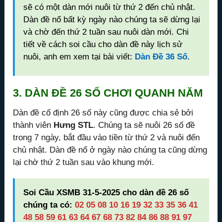
sẽ có một dàn mới nuôi từ thứ 2 đến chủ nhật.
Dàn đề nổ bất kỳ ngày nào chúng ta sẽ dừng lại
và chờ đến thứ 2 tuần sau nuôi dàn mới. Chi
tiết về cách soi cầu cho dàn đề này lịch sử
nuôi, anh em xem tại bài viết:
Dàn Đề 36 Số
.
3. DÀN ĐỀ 26 SỐ CHƠI QUANH NĂM
Dàn đề cố định 26 số này cũng được chia sẻ bởi
thành viên
Hưng STL
. Chúng ta sẽ nuôi 26 số đề
trong 7 ngày, bắt đầu vào tiền từ thứ 2 và nuôi đến
chủ nhật. Dàn đề nổ ở ngày nào chúng ta cũng dừng
lại chờ thứ 2 tuần sau vào khung mới.
Soi Cầu XSMB 31-5-2025 cho dàn đề 26 số
chúng ta có:
02 05 08 10 16 19 32 33 35 36 41
48 58 59 61 63 64 67 68 73 82 84 86 88 91 97