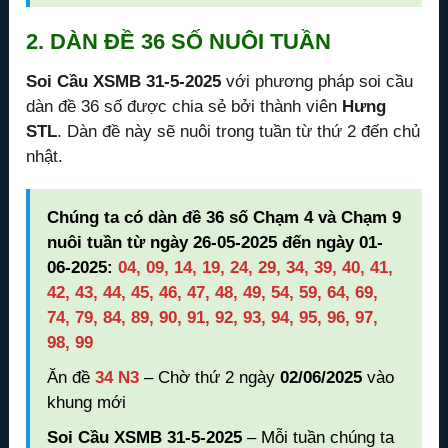
2. DÀN ĐỀ 36 SỐ NUÔI TUẦN
Soi Cầu XSMB 31-5-2025
với phương pháp soi cầu
dàn đề 36 số được chia sẻ bởi thành viên
Hưng
STL
. Dàn đề này sẽ nuôi trong tuần từ thứ 2 đến chủ
nhật.
Chúng ta có dàn đề 36 số Chạm 4 và Chạm 9
nuôi tuần từ ngày
26-05-2025
đến ngày 01-
06-2025:
04, 09, 14, 19, 24, 29, 34, 39, 40, 41,
42, 43, 44, 45, 46, 47, 48, 49, 54, 59, 64, 69,
74, 79, 84, 89, 90, 91, 92, 93, 94, 95, 96, 97,
98, 99
Ăn đề
34 N3
– Chờ thứ 2 ngày
02/06/2025
vào
khung mới
Soi Cầu XSMB 31-5-2025
– Mỗi tuần chúng ta