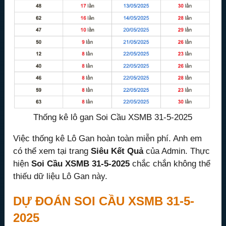
Thống kê lô gan Soi Cầu XSMB 31-5-2025
Việc thống kê Lô Gan hoàn toàn miễn phí. Anh em
có thể xem tại trang
Siêu Kết Quả
của Admin. Thực
hiện
Soi Cầu XSMB 31-5-2025
chắc chắn không thể
thiếu dữ liệu Lô Gan này.
DỰ ĐOÁN SOI CẦU XSMB 31-5-
2025