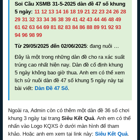
Soi Cầu XSMB
31-5-2025
dàn đề 47 số khung
5 ngày:
11 12 13 14 16 18 19 21 22 23 24 26 28
29 31 32 33 34 36 38 39 41 42 43 44 46 48 49
61 62 63 64 69 81 82 83 84 86 88 89 91 92 93
94 96 98 99
Từ
29/05/2025
đến 02/06/2025
: đang nuôi …
Đây là một trong những dàn đề cho ra xác suất
trúng cao nhất hiện nay. Dàn đề cố định khung
5 ngày không bao giờ thua. Anh em có thể xem
lịch sử nuôi dàn đề 47 số khung 5 ngày này tại
bài viết:
Dàn Đề 47 Số
.
Ngoài ra, Admin còn có thêm một dàn đề 36 số chơi
khung 3 ngày tại trang
Siêu Kết Quả
. Anh em có thể
nhấn vào Logo KQXS ở dưới màn hình để tham
khảo. Hoặc anh em xem tại link này:
Siêu Kết Quả
.