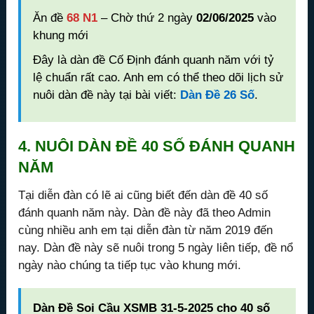
Ăn đề
68 N1
– Chờ thứ 2 ngày
02/06/2025
vào
khung mới
Đây là dàn đề Cố Định đánh quanh năm với tỷ
lệ chuẩn rất cao. Anh em có thể theo dõi lịch sử
nuôi dàn đề này tại bài viết:
Dàn Đề 26 Số
.
4. NUÔI DÀN ĐỀ 40 SỐ ĐÁNH QUANH
NĂM
Tại diễn đàn có lẽ ai cũng biết đến dàn đề 40 số
đánh quanh năm này. Dàn đề này đã theo Admin
cùng nhiều anh em tại diễn đàn từ năm 2019 đến
nay. Dàn đề này sẽ nuôi trong 5 ngày liên tiếp, đề nổ
ngày nào chúng ta tiếp tục vào khung mới.
Dàn Đề Soi Cầu XSMB 31-5-2025 cho 40 số