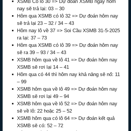
XSMB Có lô 30 => Dự đoán XSMB ngày hôm
nay sẽ trả lại: 03 – 30
Hôm qua XSMB có lô 32 => Dự đoán hôm nay
sẽ trả lại 23 – 32 / 34 – 43
Hôm nay lô về 37 => Soi Cầu XSMB 31-5-2025
ra lại: 37 – 73
Hôm qua XSMB có lô 39 => Dự đoán hôm nay
sẽ ra 39 – 93 / 34 – 43
XSMB hôm qua về lô 41 => Dự đoán hôm nay
XSMB sẽ rơi lại 14 – 41
Hôm qua có 44 thì hôm nay khả năng sẽ nổ: 11
– 99
XSMB hôm qua về lô 49 => Dự đoán hôm nay
XSMB sẽ rơi lại 49 – 94
XSMB hôm qua về lô 52 => Dự đoán hôm nay
sẽ về lô: 22 hoặc 25 – 52
XSMB hôm qua có lô 64 => Dự đoán kết quả
XSMB sẽ có: 52 – 72