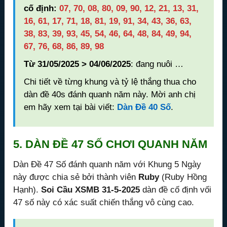
cố định:
07, 70, 08, 80, 09, 90, 12, 21, 13, 31,
16, 61, 17, 71, 18, 81, 19, 91, 34, 43, 36, 63,
38, 83, 39, 93, 45, 54, 46, 64, 48, 84, 49, 94,
67, 76, 68, 86, 89, 98
Từ
31/05/2025
> 04/06/2025
: đang nuôi …
Chi tiết về từng khung và tỷ lệ thắng thua cho
dàn đề 40s đánh quanh năm này. Mời anh chị
em hãy xem tại bài viết:
Dàn Đề 40 Số
.
5. DÀN ĐỀ 47 SỐ CHƠI QUANH NĂM
Dàn Đề 47 Số đánh quanh năm với Khung 5 Ngày
này được chia sẻ bởi thành viên
Ruby
(Ruby Hồng
Hạnh).
Soi Cầu XSMB 31-5-2025
dàn đề cố định vối
47 số này có xác suất chiến thắng vô cùng cao.