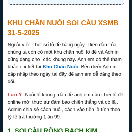
KHU CHĂN NUÔI SOI CẦU XSMB
31-5-2025
Ngoài việc chốt số lô đề hàng ngày. Diễn đàn của
chúng ta còn có một khu chăn nuôi lô đề và Admin
cũng đang chơi các khung này. Anh em có thể tham
khảo chi tiết tại
Khu Chăn Nuôi
. Bên dưới Admin
cập nhập theo ngày tại đây để anh em dễ dàng theo
dõi.
Lưu Ý:
Nuôi lô khung, dàn đề anh em cần chơi lô đề
online mới thực sự đảm bảo chiến thắng và có lãi.
Admin chia sẻ cách nuôi, cách vào tiền là tính theo
tỷ lệ trả thưởng 1 ăn 99.
1. SOI CẦU RỒNG BẠCH KIM