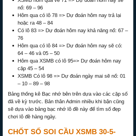
XSMB hôm qua về 71 => Dự đoán hôm nay sẽ
nổ: 69 – 96
Hôm qua có lô 78 => Dự đoán hôm nay trả lại
hoặc ra 48 – 84
Có lô 83 => Dự đoán hôm nay khả năng nổ: 67 –
76
Hôm qua có lô 84 => Dự đoán hôm nay sẽ có:
64 – 46 và 05 – 50
Hôm qua XSMB có lô 95=> Dự đoán hôm nay
cặp 45 – 54
XSMB Có lô 98 => Dự đoán ngày mai sẽ nổ: 01
– 10 – 89 – 98
Bảng thống kê Bạc nhớ bên trên dựa vào các cặp số
đã về kỳ trước. Bản thân Admin nhiều khi bận cũng
sẽ dựa vào bảng bạc nhớ lô đề này để tìm số đẹp
chơi lô đề hàng ngày.
CHỐT SỐ SOI CẦU XSMB 30-5-