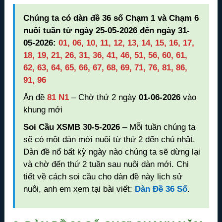
Chúng ta có dàn đề 36 số Chạm 1 và Chạm 6
nuôi tuần từ ngày 25-05-2026 đến ngày 31-
05-2026:
01, 06, 10, 11, 12, 13, 14, 15, 16, 17,
18, 19, 21, 26, 31, 36, 41, 46, 51, 56, 60, 61,
62, 63, 64, 65, 66, 67, 68, 69, 71, 76, 81, 86,
91, 96
Ăn đề
81 N1
– Chờ thứ 2 ngày
01-06-2026
vào
khung mới
Soi Cầu XSMB 30-5-2026
– Mỗi tuần chúng ta
sẽ có một dàn mới nuôi từ thứ 2 đến chủ nhật.
Dàn đề nổ bất kỳ ngày nào chúng ta sẽ dừng lại
và chờ đến thứ 2 tuần sau nuôi dàn mới. Chi
tiết về cách soi cầu cho dàn đề này lịch sử
nuôi, anh em xem tại bài viết:
Dàn Đề 36 Số
.