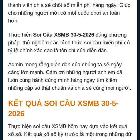
thành viên chia sẻ chốt số miễn phí hàng ngày. Giúp
cho những người mới có một cuộc chơi an toàn
hơn.
Thực hiện
Soi Cầu XSMB 30-5-2026
đúng phương
pháp, thử nghiệm các hình thức soi cầu miễn phí có
tỷ lệ chính xác cao là tôn chỉ của diễn đàn.
Admin mong rằng diễn đàn của chúng ta sẽ ngày
càng lớn mạnh. Cám ơn những người anh em đã
luôn cùng hành cùng mình hàng ngày tìm kiếm
những cặp số thật chuẩn và chia sẻ cùng mọi người.
KẾT QUẢ SOI CẦU XSMB 30-5-
2026
Thực hiện soi cầu XSMB hôm nay dựa vào kết quả
xổ số. Kết quả xổ số kỳ trước là một trong những dữ