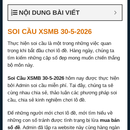
NỘI DUNG BÀI VIẾT
SOI CẦU XSMB 30-5-2026
Thực hiện soi cầu là một trong những việc quan
trọng khi bắt đầu chơi lô đề. Hàng ngày, chúng ta
tìm kiếm những cặp số đẹp mong muốn chiến thắng
bộ môn này.
Soi Cầu XSMB 30-5-2026
hôm nay được thực hiện
bởi Admin soi cầu miễn phí. Tại đây, chúng ta sẽ
cùng nhau chia sẻ, thảo luận các phương pháp soi
cầu, chia sẻ kinh nghiệm chơi lô đề.
Để những người mới chơi lô đề, mới tìm hiểu về
những con số tránh được tình trạng bị lừa
mua bán
số đề
. Admin đã lập ra website này cùng hàng ngàn