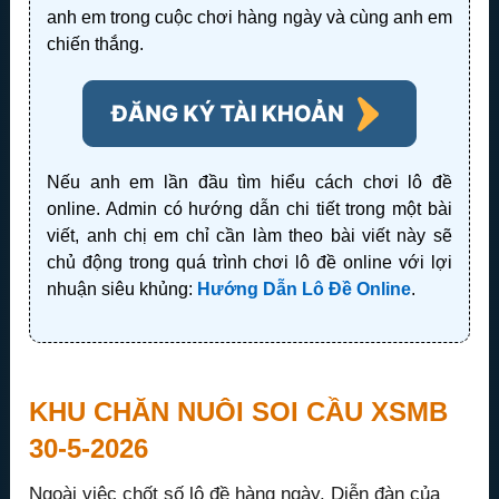
anh em trong cuộc chơi hàng ngày và cùng anh em
chiến thắng.
Nếu anh em lần đầu tìm hiểu cách chơi lô đề
online. Admin có hướng dẫn chi tiết trong một bài
viết, anh chị em chỉ cần làm theo bài viết này sẽ
chủ động trong quá trình chơi lô đề online với lợi
nhuận siêu khủng:
Hướng Dẫn Lô Đề Online
.
KHU CHĂN NUÔI SOI CẦU XSMB
30-5-2026
Ngoài việc chốt số lô đề hàng ngày. Diễn đàn của