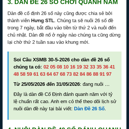
3. DÀN ĐỀ 26 SỐ CHƠI QUANH NĂM
Dàn đề cố định 26 số này cũng được chia sẻ bởi
thành viên
Hưng STL
. Chúng ta sẽ nuôi 26 số đề
trong 7 ngày, bắt đầu vào tiền từ thứ 2 và nuôi đến
chủ nhật. Dàn đề nổ ở ngày nào chúng ta cũng dừng
lại chờ thứ 2 tuần sau vào khung mới.
Soi Cầu XSMB 30-5-2026 cho dàn đề 26 số
chúng ta có:
02 05 08 10 16 19 32 33 35 36 41
48 58 59 61 63 64 67 68 73 82 84 86 88 91 97
Từ 25/05/2026 đến 31/05/2026
: đang nuôi …
Đây là dàn đề Cố Định đánh quanh năm với tỷ
lệ chuẩn rất cao. Anh em có thể theo dõi lịch sử
nuôi dàn đề này tại bài viết:
Dàn Đề 26 Số
.