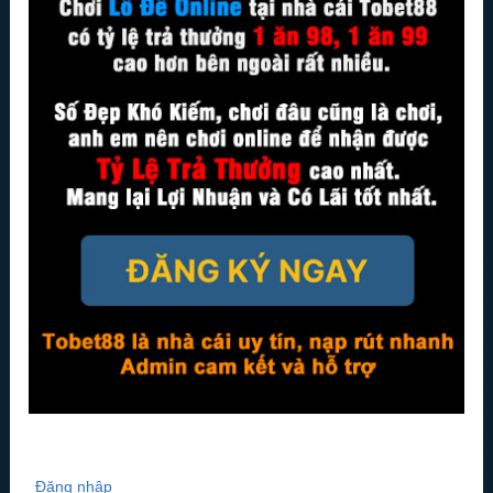
Đăng nhập