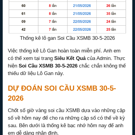
Thống kê lô gan Soi Cầu XSMB 30-5-2026
Việc thống kê Lô Gan hoàn toàn miễn phí. Anh em
có thể xem tại trang
Siêu Kết Quả
của Admin. Thực
hiện
Soi Cầu XSMB 30-5-2026
chắc chắn không thể
thiếu dữ liệu Lô Gan này.
DỰ ĐOÁN SOI CẦU XSMB 30-5-
2026
Chốt số giờ vàng soi cầu XSMB dựa vào những cặp
số về hôm nay để cho ra những cặp số có thể về kỳ
sau. Bên dưới là thống kê bạc nhớ hôm nay để anh
em dễ dàng nhận định.