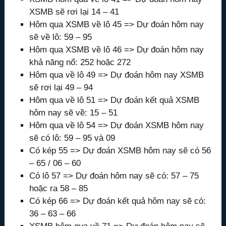
XSMB sẽ rơi lại 14 – 41
Hôm qua XSMB về lô 45 => Dự đoán hôm nay
sẽ về lô: 59 – 95
Hôm qua XSMB về lô 46 => Dự đoán hôm nay
khả năng nổ: 252 hoặc 272
Hôm qua về lô 49 => Dự đoán hôm nay XSMB
sẽ rơi lại 49 – 94
Hôm qua về lô 51 => Dự đoán kết quả XSMB
hôm nay sẽ về: 15 – 51
Hôm qua về lô 54 => Dự đoán XSMB hôm nay
sẽ có lô: 59 – 95 và 09
Có kép 55 => Dự đoán XSMB hôm nay sẽ có 56
– 65 / 06 – 60
Có lô 57 => Dự đoán hôm nay sẽ có: 57 – 75
hoặc ra 58 – 85
Có kép 66 => Dự đoán kết quả hôm nay sẽ có:
36 – 63 – 66