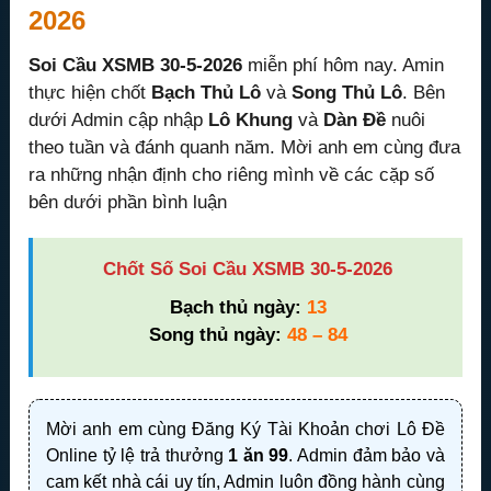
2026
Soi Cầu XSMB 30-5-2026
miễn phí hôm nay. Amin
thực hiện chốt
Bạch Thủ Lô
và
Song Thủ Lô
. Bên
dưới Admin cập nhập
Lô Khung
và
Dàn Đề
nuôi
theo tuần và đánh quanh năm. Mời anh em cùng đưa
ra những nhận định cho riêng mình về các cặp số
bên dưới phần bình luận
Chốt Số Soi Cầu XSMB 30-5-2026
Bạch thủ ngày:
13
Song thủ ngày:
48 – 84
Mời anh em cùng Đăng Ký Tài Khoản chơi Lô Đề
Online tỷ lệ trả thưởng
1 ăn 99
. Admin đảm bảo và
cam kết nhà cái uy tín, Admin luôn đồng hành cùng