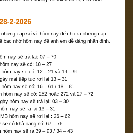
8-2-2026
 những cặp số về hôm nay để cho ra những cặp
 kê bạc nhớ hôm nay để anh em dễ dàng nhận định.
 nay sẽ trả lại: 07 – 70
hôm nay sẽ có: 18 – 27
hôm nay sẽ có: 12 – 21 và 19 – 91
 mai tiếp tục rơi lại 13 – 31
hôm nay sẽ nổ: 16 – 61 / 18 – 81
 hôm nay sẽ có: 252 hoặc 272 và 27 – 72
y hôm nay sẽ trả lại: 03 – 30
ôm nay sẽ ra lại 13 – 31
MB hôm nay sẽ rơi lại : 26 – 62
sẽ có khả năng nổ: 67 – 76
hôm nay sẽ ra 39 – 93 / 34 – 43