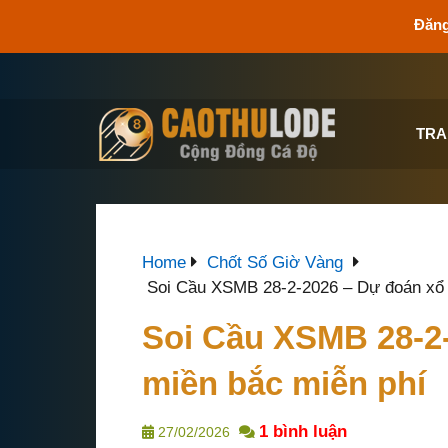
Đăng
TRA
Home
Chốt Số Giờ Vàng
Soi Cầu XSMB 28-2-2026 – Dự đoán xổ 
Soi Cầu XSMB 28-2
miền bắc miễn phí
1 bình luận
27/02/2026