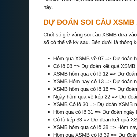
này.
DỰ ĐOÁN SOI CẦU XSMB 2
Chốt số giờ vàng soi cầu XSMB dựa vào
số có thể về kỳ sau. Bên dưới là thống
Hôm qua XSMB về 07 => Dự đoán hôm
Có lô 08 => Dự đoán kết quả XSMB 
XSMB hôm qua có lô 12 => Dự đoán 
XSMB Hôm nay có 13 => Dự đoán ngày
XSMB hôm qua có lô 16 => Dự đoán 
Ngày hôm qua về kép 22 => Dự đoán
XSMB Có lô 30 => Dự đoán XSMB ngà
Hôm qua có lô 31 => Dự đoán ngày h
Có lô kép 33 => Dự đoán kết quả XS
XSMB hôm qua có lô 38 => Hôm nay 
Hôm qua XSMB có lô 39 => Dự đoán 