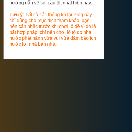
hướng dẫn về soi cầu tốt nhất hiện nay.
Lưu ý:
Tất cả các thông tin tại Blog này
chỉ dùng cho mục đích tham khảo, bạn
nên cân nhắc trước khi chơi lô đề vì đó là
bất hợp pháp, chỉ nên chơi lô tô do nhà
nước phát hành vừa vui vừa đảm bảo ích
nước lợi nhà bạn nhé.