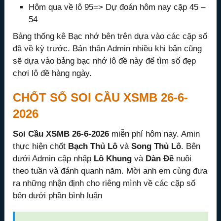
Hôm qua về lô 95=> Dự đoán hôm nay cặp 45 –
54
Bảng thống kê Bạc nhớ bên trên dựa vào các cặp số
đã về kỳ trước. Bản thân Admin nhiều khi bận cũng
sẽ dựa vào bảng bạc nhớ lô đề này để tìm số đẹp
chơi lô đề hàng ngày.
CHỐT SỐ SOI CẦU XSMB 26-6-
2026
Soi Cầu XSMB 26-6-2026
miễn phí hôm nay. Amin
thực hiện chốt
Bạch Thủ Lô
và
Song Thủ Lô
. Bên
dưới Admin cập nhập
Lô Khung
và
Dàn Đề
nuôi
theo tuần và đánh quanh năm. Mời anh em cùng đưa
ra những nhận định cho riêng mình về các cặp số
bên dưới phần bình luận