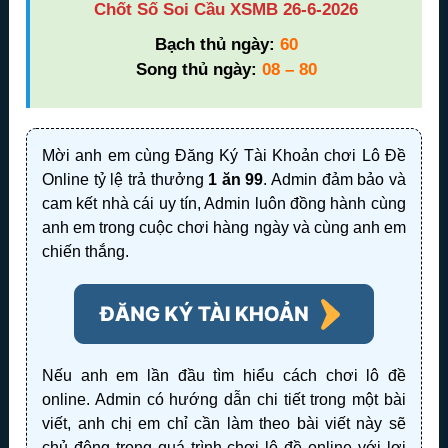
Chốt Số Soi Cầu XSMB 26-6-2026
Bạch thủ ngày:
60
Song thủ ngày:
08 – 80
Mời anh em cùng Đăng Ký Tài Khoản chơi Lô Đề
Online tỷ lệ trả thưởng
1 ăn 99
. Admin đảm bảo và
cam kết nhà cái uy tín, Admin luôn đồng hành cùng
anh em trong cuộc chơi hàng ngày và cùng anh em
chiến thắng.
Nếu anh em lần đầu tìm hiểu cách chơi lô đề
online. Admin có hướng dẫn chi tiết trong một bài
viết, anh chị em chỉ cần làm theo bài viết này sẽ
chủ động trong quá trình chơi lô đề online với lợi