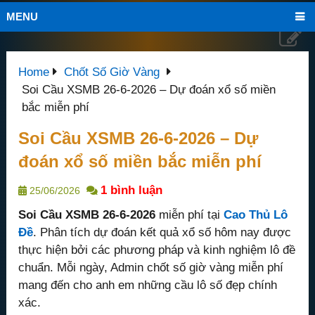
MENU
Home
Chốt Số Giờ Vàng
Soi Cầu XSMB 26-6-2026 – Dự đoán xổ số miền
bắc miễn phí
Soi Cầu XSMB 26-6-2026 – Dự
đoán xổ số miền bắc miễn phí
1 bình luận
25/06/2026
Soi Cầu XSMB 26-6-2026
miễn phí tại
Cao Thủ Lô
Đề
. Phân tích dự đoán kết quả xổ số hôm nay được
thực hiện bởi các phương pháp và kinh nghiệm lô đề
chuẩn. Mỗi ngày, Admin chốt số giờ vàng miễn phí
mang đến cho anh em những cầu lô số đẹp chính
xác.