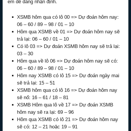
em dễ dàng nhận định.
XSMB hôm qua có lô 00 => Dự đoán hôm nay:
06 – 60 / 89 – 98 / 01 – 10
Hôm qua XSMB về 01 => Dự đoán hôm nay sẽ
trả lại: 06 – 60 / 01 – 10
Có lô 03 => Dự đoán XSMB hôm nay sẽ trả lại:
03 – 30
Hôm qua về lô 06 => Dự đoán hôm nay sẽ có:
06 – 60 / 89 – 98 / 01 – 10
Hôm nay XSMB có lô 15 => Dự đoán ngày mai
sẽ trả lại: 15 – 51
XSMB hôm qua có lô 16 => Dự đoán hôm nay
sẽ nổ: 16 – 61 / 18 – 81
XSMB Hôm qua lô về 17 => Dự đoán XSMB
hôm nay sẽ ra lại: 69 – 96
Hôm qua XSMB có lô 21 => Dự đoán hôm nay
sẽ có: 12 – 21 hoặc 19 – 91