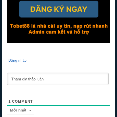
Đăng nhập
1
COMMENT
Mới nhất