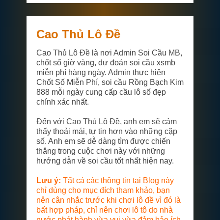
Cao Thủ Lô Đề
Cao Thủ Lô Đề là nơi Admin Soi Cầu MB,
chốt số giờ vàng, dự đoán soi cầu xsmb
miễn phí hàng ngày. Admin thực hiện
Chốt Số Miễn Phí, soi cầu Rồng Bạch Kim
888 mỗi ngày cung cấp cầu lô số đẹp
chính xác nhất.
Đến với Cao Thủ Lô Đề, anh em sẽ cảm
thấy thoải mái, tự tin hơn vào những cặp
số. Anh em sẽ dễ dàng tìm được chiến
thắng trong cuộc chơi này với những
hướng dẫn về soi cầu tốt nhất hiện nay.
Lưu ý:
Tất cả các thông tin tại Blog này
chỉ dùng cho mục đích tham khảo, bạn
nên cân nhắc trước khi chơi lô đề vì đó là
bất hợp pháp, chỉ nên chơi lô tô do nhà
nước phát hành vừa vui vừa đảm bảo ích