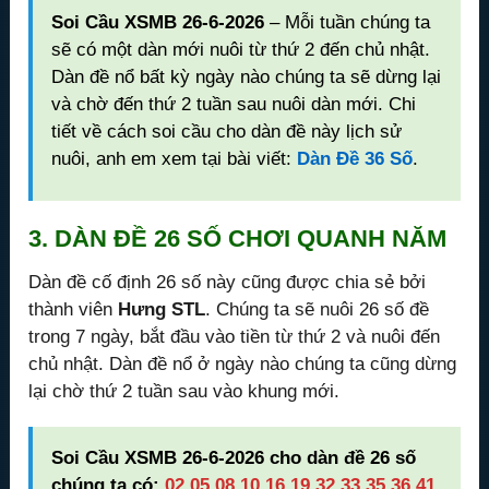
Soi Cầu XSMB 26-6-2026
– Mỗi tuần chúng ta
sẽ có một dàn mới nuôi từ thứ 2 đến chủ nhật.
Dàn đề nổ bất kỳ ngày nào chúng ta sẽ dừng lại
và chờ đến thứ 2 tuần sau nuôi dàn mới. Chi
tiết về cách soi cầu cho dàn đề này lịch sử
nuôi, anh em xem tại bài viết:
Dàn Đề 36 Số
.
3. DÀN ĐỀ 26 SỐ CHƠI QUANH NĂM
Dàn đề cố định 26 số này cũng được chia sẻ bởi
thành viên
Hưng STL
. Chúng ta sẽ nuôi 26 số đề
trong 7 ngày, bắt đầu vào tiền từ thứ 2 và nuôi đến
chủ nhật. Dàn đề nổ ở ngày nào chúng ta cũng dừng
lại chờ thứ 2 tuần sau vào khung mới.
Soi Cầu XSMB 26-6-2026 cho dàn đề 26 số
chúng ta có:
02 05 08 10 16 19 32 33 35 36 41