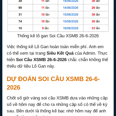
Thống kê lô gan Soi Cầu XSMB 26-6-2026
Việc thống kê Lô Gan hoàn toàn miễn phí. Anh em
có thể xem tại trang
Siêu Kết Quả
của Admin. Thực
hiện
Soi Cầu XSMB 26-6-2026
chắc chắn không thể
thiếu dữ liệu Lô Gan này.
DỰ ĐOÁN SOI CẦU XSMB 26-6-
2026
Chốt số giờ vàng soi cầu XSMB dựa vào những cặp
số về hôm nay để cho ra những cặp số có thể về kỳ
sau. Bên dưới là thống kê bạc nhớ hôm nay để anh