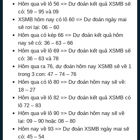
Hôm qua về lô 56 => Dự đoán kết quả XSMB sẽ
có: 59 – 95 và 09
XSMB hôm nay có lô 60 => Dự đoán ngày mai
sẽ rơi lại: 06 – 60
Hôm qua có kép 66 => Dự đoán kết quả hôm
nay sẽ có: 36 – 63 – 66
Hôm qua về lô 69 => Dự đoán kết quả XSMB sẽ
có: 36 – 63 và 78
Hôm qua ra 76, dự đoán hôm nay XSMB sẽ về 1
trong 3 con: 47 – 74 – 76
Hôm qua có lô 80 => Dự đoán hôm nay sẽ về:
18 – 27
Hôm qua về lô 82 => Dự đoán kết quả XSMB có
lô 72 – 83
Hôm qua về lô 90 => Dự đoán hôm nay sẽ về
lại: 09 – 90 hoặc 08 – 80
Hôm nay về 93 => Dự đoán XSMB ngày mai sẽ
có: 45 – 54