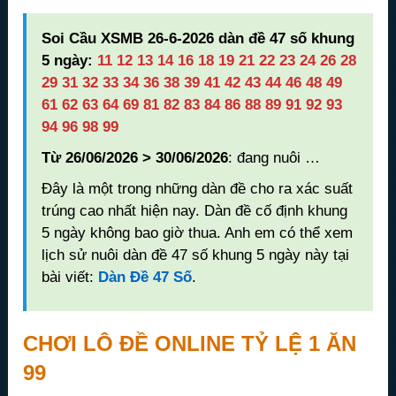
Soi Cầu XSMB
26-6-2026
dàn đề 47 số khung
5 ngày:
11 12 13 14 16 18 19 21 22 23 24 26 28
29 31 32 33 34 36 38 39 41 42 43 44 46 48 49
61 62 63 64 69 81 82 83 84 86 88 89 91 92 93
94 96 98 99
Từ 26/06/2026 > 30/06/2026
: đang nuôi …
Đây là một trong những dàn đề cho ra xác suất
trúng cao nhất hiện nay. Dàn đề cố định khung
5 ngày không bao giờ thua. Anh em có thể xem
lịch sử nuôi dàn đề 47 số khung 5 ngày này tại
bài viết:
Dàn Đề 47 Số
.
CHƠI LÔ ĐỀ ONLINE TỶ LỆ 1 ĂN
99