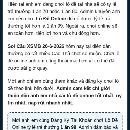
Hiện tại anh em đang chơi lô đề tại nhà sẽ có tỷ lệ
trả thưởng 1 ăn 70 hoặc 1 ăn 80. Admin khuyên anh
em nên chơi
Lô Đề Online
để có được tỷ lệ trả
thưởng tốt hơn là 1 ăn 99. Ngoài ra, chơi online sẽ
an toàn hơn, tiện lợi hơn và chủ động hơn.
Soi Cầu XSMB 26-6-2026
hôm nay tại diễn đàn
thường có rất nhiều Cao Thủ chốt số muộn. Chơi lô
đề online anh em cũng thoải mái hơn vì có thể đặt
cược sát giờ quay.
Mời anh chị em cùng tham khảo và đăng ký chơi lô
đề theo link bên dưới.
Admin cam kết chỉ giới
thiệu đến anh em nhà cái lô đề online tốt nhất, uy
tín nhất, nạp rút nhanh nhất.
Mời anh em cùng Đăng Ký Tài Khoản chơi Lô Đề
Online tỷ lệ trả thưởng
1 ăn 99
. Admin đảm bảo và