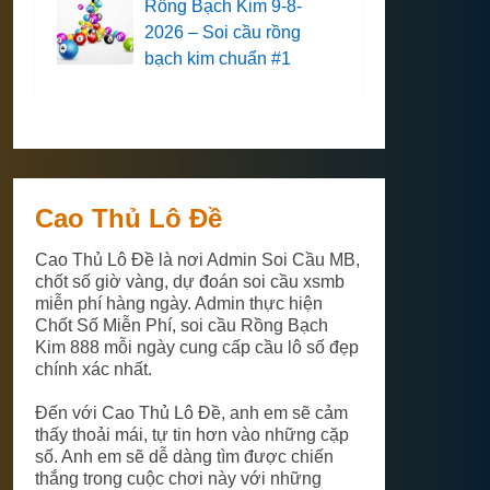
Rồng Bạch Kim 9-8-
2026 – Soi cầu rồng
bạch kim chuẩn #1
Cao Thủ Lô Đề
Cao Thủ Lô Đề là nơi Admin Soi Cầu MB,
chốt số giờ vàng, dự đoán soi cầu xsmb
miễn phí hàng ngày. Admin thực hiện
Chốt Số Miễn Phí, soi cầu Rồng Bạch
Kim 888 mỗi ngày cung cấp cầu lô số đẹp
chính xác nhất.
Đến với Cao Thủ Lô Đề, anh em sẽ cảm
thấy thoải mái, tự tin hơn vào những cặp
số. Anh em sẽ dễ dàng tìm được chiến
thắng trong cuộc chơi này với những