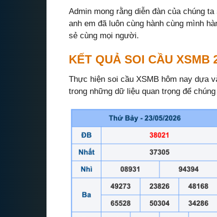
Admin mong rằng diễn đàn của chúng ta
anh em đã luôn cùng hành cùng mình hàn
sẻ cùng mọi người.
KẾT QUẢ SOI CẦU XSMB 2
Thực hiện soi cầu XSMB hôm nay dựa vào
trong những dữ liệu quan trọng để chúng