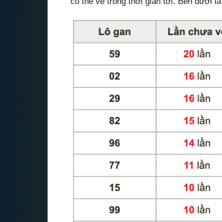
có thể về trong thời gian tới. Bên dưới 