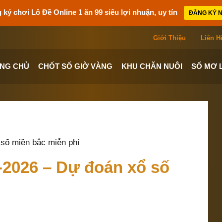
 ký chơi Lô Đề Online 1 ăn 99 siêu lợi nhuận, uy tín
ĐĂNG KÝ 
Giới Thiệu
Liên H
NG CHỦ
CHỐT SỐ GIỜ VÀNG
KHU CHĂN NUÔI
SỔ MƠ 
số miền bắc miễn phí
-2026 – Dự đoán xổ số