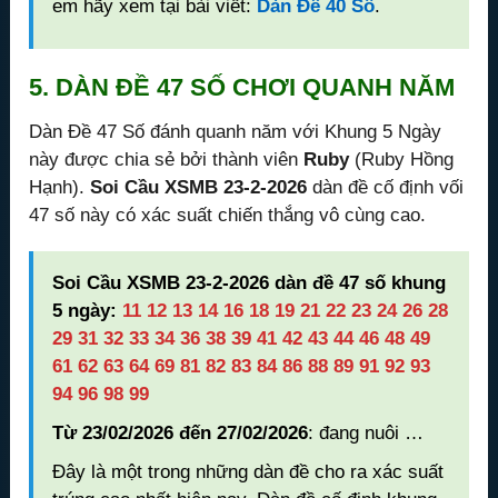
em hãy xem tại bài viết:
Dàn Đề 40 Số
.
5. DÀN ĐỀ 47 SỐ CHƠI QUANH NĂM
Dàn Đề 47 Số đánh quanh năm với Khung 5 Ngày
này được chia sẻ bởi thành viên
Ruby
(Ruby Hồng
Hạnh).
Soi Cầu XSMB 23-2-2026
dàn đề cố định vối
47 số này có xác suất chiến thắng vô cùng cao.
Soi Cầu XSMB
23-2-2026
dàn đề 47 số khung
5 ngày:
11 12 13 14 16 18 19 21 22 23 24 26 28
29 31 32 33 34 36 38 39 41 42 43 44 46 48 49
61 62 63 64 69 81 82 83 84 86 88 89 91 92 93
94 96 98 99
Từ 23/02/2026 đến 27/02/2026
: đang nuôi …
Đây là một trong những dàn đề cho ra xác suất