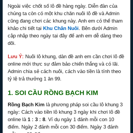
Ngoài việc chốt số lô đề hàng ngày. Diễn đàn của
chúng ta còn có một khu chăn nuôi lô đề và Admin
cũng đang chơi các khung này. Anh em có thể tham
khảo chi tiết tại
Khu Chăn Nuôi
. Bên dưới Admin
cập nhập theo ngày tại đây để anh em dễ dàng theo
dõi.
Lưu Ý:
Nuôi lô khung, dàn đề anh em cần chơi lô đề
online mới thực sự đảm bảo chiến thắng và có lãi.
Admin chia sẻ cách nuôi, cách vào tiền là tính theo
tỷ lệ trả thưởng 1 ăn 99.
1. SOI CẦU RỒNG BẠCH KIM
Rồng Bạch Kim
là phương pháp soi cầu lô khung 3
ngày: Cách vào tiền lô khung 3 ngày khi chơi lô đề
online là
1 : 3 : 8
. Ví dụ ngày 1 đánh mỗi con 10
điểm. Ngày 2 đánh mỗi con 30 điểm. Ngày 3 đánh