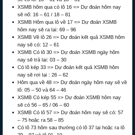
XSMB hôm qua có lô 16 => Dự đoán hôm nay
sẽ nổ: 16 – 61 / 18 – 81
XSMB Hôm qua lô về 17 => Dự đoán XSMB
hôm nay sẽ ra lại: 69 – 96
XSMB Về lô 26 => Dự đoán kết quả XSMB hôm
nay sẽ có: 12 – 61
XSMB Có lô 30 => Dự đoán XSMB ngày hôm
nay sẽ trả lại: 03 – 30
Có lô kép 33 => Dự đoán kết quả XSMB hôm
nay sẽ rơi lại : 26 – 62
Hôm qua về 48 => Dự đoán ngày hôm nay sẽ về
lô: 05 – 50 và 64 – 46
XSMB Có kép 55 => Dự đoán XSMB hôm nay
sẽ có 56 – 65 / 06 – 60
XSMB Có lô 57 => Dự đoán hôm nay sẽ có: 57
– 75 hoặc ra 58 – 85
Có lô 73 hôm sau thường có lô 37 lại hoặc ra lô