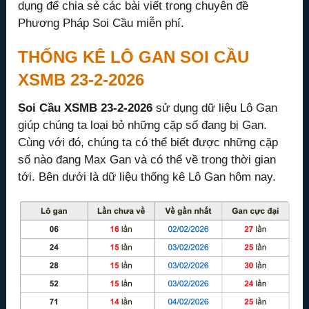
dụng để chia sẻ các bài viết trong chuyên đề
Phương Pháp Soi Cầu miễn phí.
THỐNG KÊ LÔ GAN SOI CẦU
XSMB 23-2-2026
Soi Cầu XSMB 23-2-2026
sử dụng dữ liệu Lô Gan
giúp chúng ta loại bỏ những cặp số đang bị Gan.
Cùng với đó, chúng ta có thể biết được những cặp
số nào đang Max Gan và có thể về trong thời gian
tới. Bên dưới là dữ liệu thống kê Lô Gan hôm nay.