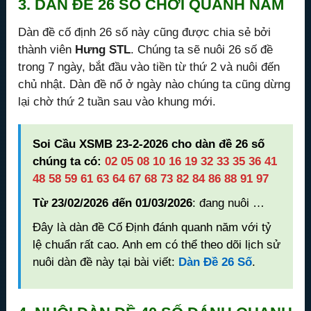
3. DÀN ĐỀ 26 SỐ CHƠI QUANH NĂM
Dàn đề cố định 26 số này cũng được chia sẻ bởi
thành viên
Hưng STL
. Chúng ta sẽ nuôi 26 số đề
trong 7 ngày, bắt đầu vào tiền từ thứ 2 và nuôi đến
chủ nhật. Dàn đề nổ ở ngày nào chúng ta cũng dừng
lại chờ thứ 2 tuần sau vào khung mới.
Soi Cầu XSMB 23-2-2026 cho dàn đề 26 số
chúng ta có:
02 05 08 10 16 19 32 33 35 36 41
48 58 59 61 63 64 67 68 73 82 84 86 88 91 97
Từ 23/02/2026 đến 01/03/2026
: đang nuôi …
Đây là dàn đề Cố Định đánh quanh năm với tỷ
lệ chuẩn rất cao. Anh em có thể theo dõi lịch sử
nuôi dàn đề này tại bài viết:
Dàn Đề 26 Số
.