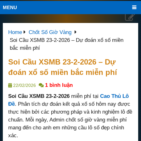
MENU
Home
Chốt Số Giờ Vàng
Soi Cầu XSMB 23-2-2026 – Dự đoán xổ số miền
bắc miễn phí
Soi Cầu XSMB 23-2-2026 – Dự
đoán xổ số miền bắc miễn phí
1 bình luận
22/02/2026
Soi Cầu XSMB 23-2-2026
miễn phí tại
Cao Thủ Lô
Đề
. Phân tích dự đoán kết quả xổ số hôm nay được
thực hiện bởi các phương pháp và kinh nghiệm lô đề
chuẩn. Mỗi ngày, Admin chốt số giờ vàng miễn phí
mang đến cho anh em những cầu lô số đẹp chính
xác.