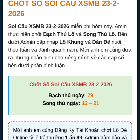
CHỐT SỐ SOI CẦU XSMB 23-2-
2026
Soi Cầu XSMB 23-2-2026
miễn phí hôm nay. Amin
thực hiện chốt
Bạch Thủ Lô
và
Song Thủ Lô
. Bên
dưới Admin cập nhập
Lô Khung
và
Dàn Đề
nuôi
theo tuần và đánh quanh năm. Mời anh em cùng đưa
ra những nhận định cho riêng mình về các cặp số
bên dưới phần bình luận
Chốt Số Soi Cầu XSMB 23-2-2026
Bạch thủ ngày:
79
Song thủ ngày:
12 – 21
Mời anh em cùng Đăng Ký Tài Khoản chơi Lô Đề
Online tỷ lệ trả thưởng
1 ăn 99
. Admin đảm bảo và