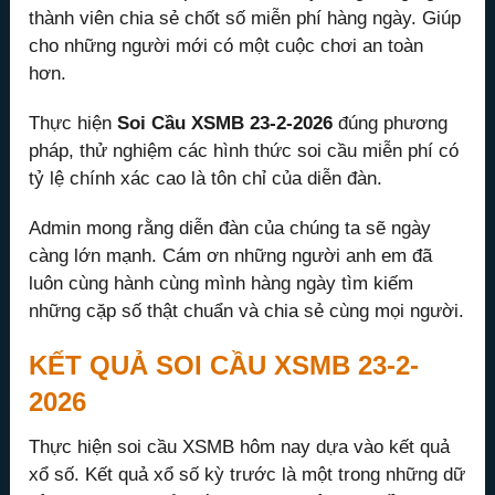
thành viên chia sẻ chốt số miễn phí hàng ngày. Giúp
cho những người mới có một cuộc chơi an toàn
hơn.
Thực hiện
Soi Cầu XSMB 23-2-2026
đúng phương
pháp, thử nghiệm các hình thức soi cầu miễn phí có
tỷ lệ chính xác cao là tôn chỉ của diễn đàn.
Admin mong rằng diễn đàn của chúng ta sẽ ngày
càng lớn mạnh. Cám ơn những người anh em đã
luôn cùng hành cùng mình hàng ngày tìm kiếm
những cặp số thật chuẩn và chia sẻ cùng mọi người.
KẾT QUẢ SOI CẦU XSMB 23-2-
2026
Thực hiện soi cầu XSMB hôm nay dựa vào kết quả
xổ số. Kết quả xổ số kỳ trước là một trong những dữ