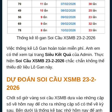
Thống kê lô gan Soi Cầu XSMB 23-2-2026
Việc thống kê Lô Gan hoàn toàn miễn phí. Anh em
có thể xem tại trang
Siêu Kết Quả
của Admin. Thực
hiện
Soi Cầu XSMB 23-2-2026
chắc chắn không thể
thiếu dữ liệu Lô Gan này.
DỰ ĐOÁN SOI CẦU XSMB 23-2-
2026
Chốt số giờ vàng soi cầu XSMB dựa vào những cặp
số về hôm nay để cho ra những cặp số có thể về kỳ
sau. Bên dưới là thống kê bạc nhớ hôm nay để anh