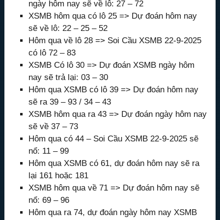
ngày hôm nay sẽ về lô: 27 – 72
XSMB hôm qua có lô 25 => Dự đoán hôm nay
sẽ về lô: 22 – 25 – 52
Hôm qua về lô 28 => Soi Cầu XSMB 22-9-2025
có lô 72 – 83
XSMB Có lô 30 => Dự đoán XSMB ngày hôm
nay sẽ trả lại: 03 – 30
Hôm qua XSMB có lô 39 => Dự đoán hôm nay
sẽ ra 39 – 93 / 34 – 43
XSMB hôm qua ra 43 => Dự đoán ngày hôm nay
sẽ về 37 – 73
Hôm qua có 44 – Soi Cầu XSMB 22-9-2025 sẽ
nổ: 11 – 99
Hôm qua XSMB có 61, dự đoán hôm nay sẽ ra
lại 161 hoặc 181
XSMB hôm qua về 71 => Dự đoán hôm nay sẽ
nổ: 69 – 96
Hôm qua ra 74, dự đoán ngày hôm nay XSMB