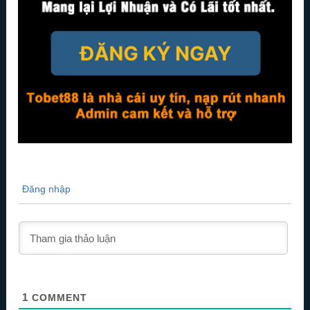
Đăng nhập
1
COMMENT