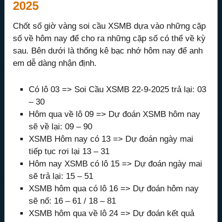
2025
Chốt số giờ vàng soi cầu XSMB dựa vào những cặp
số về hôm nay để cho ra những cặp số có thể về kỳ
sau. Bên dưới là thống kê bạc nhớ hôm nay để anh
em dễ dàng nhận định.
Có lô 03 => Soi Cầu XSMB 22-9-2025 trả lại: 03
– 30
Hôm qua về lô 09 => Dự đoán XSMB hôm nay
sẽ về lại: 09 – 90
XSMB Hôm nay có 13 => Dự đoán ngày mai
tiếp tục rơi lại 13 – 31
Hôm nay XSMB có lô 15 => Dự đoán ngày mai
sẽ trả lại: 15 – 51
XSMB hôm qua có lô 16 => Dự đoán hôm nay
sẽ nổ: 16 – 61 / 18 – 81
XSMB hôm qua về lô 24 => Dự đoán kết quả