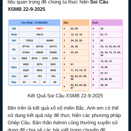
liệu quan trọng để chúng ta thực hiện
Soi Cầu
XSMB 22-9-2025
.
Kết Quả Soi Cầu XSMB 22-9-2025
Bên trên là kết quả xổ số miền Bắc. Anh em có thể
sử dụng kết quả này để thực hiện các phương pháp
Ghép Cầu. Bản thân Admin cũng thường xuyên sử
dụng để chia sẻ các bài viết trong chuyên đề