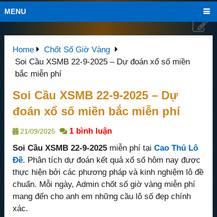
MENU
Home
Chốt Số Giờ Vàng
Soi Cầu XSMB 22-9-2025 – Dự đoán xổ số miền
bắc miễn phí
Soi Cầu XSMB 22-9-2025 – Dự
đoán xổ số miền bắc miễn phí
1 bình luận
21/09/2025
Soi Cầu XSMB 22-9-2025
miễn phí tại
Cao Thủ Lô
Đề
. Phân tích dự đoán kết quả xổ số hôm nay được
thực hiện bởi các phương pháp và kinh nghiệm lô đề
chuẩn. Mỗi ngày, Admin chốt số giờ vàng miễn phí
mang đến cho anh em những cầu lô số đẹp chính
xác.