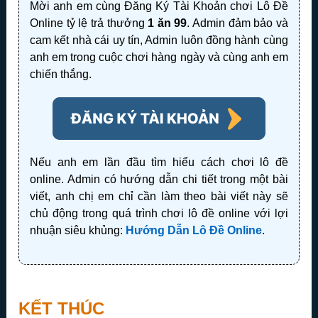
Mời anh em cùng Đăng Ký Tài Khoản chơi Lô Đề
Online tỷ lệ trả thưởng
1 ăn 99
. Admin đảm bảo và
cam kết nhà cái uy tín, Admin luôn đồng hành cùng
anh em trong cuộc chơi hàng ngày và cùng anh em
chiến thắng.
Nếu anh em lần đầu tìm hiểu cách chơi lô đề
online. Admin có hướng dẫn chi tiết trong một bài
viết, anh chị em chỉ cần làm theo bài viết này sẽ
chủ động trong quá trình chơi lô đề online với lợi
nhuận siêu khủng:
Hướng Dẫn Lô Đề Online
.
KẾT THÚC