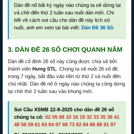
Dàn đề nổ bất kỳ ngày nào chúng ta sẽ dừng lại
và chờ đến thứ 2 tuần sau nuôi dàn mới. Chi
tiết về cách soi cầu cho dàn đề này lịch sử
nuôi, anh em xem tại bài viết:
Dàn Đề 36 Số
.
3. DÀN ĐỀ 26 SỐ CHƠI QUANH NĂM
Dàn đề cố định 26 số này cũng được chia sẻ bởi
thành viên
Hưng STL
. Chúng ta sẽ nuôi 26 số đề
trong 7 ngày, bắt đầu vào tiền từ thứ 2 và nuôi đến
chủ nhật. Dàn đề nổ ở ngày nào chúng ta cũng dừng
lại chờ thứ 2 tuần sau vào khung mới.
Soi Cầu XSMB 22-9-2025 cho dàn đề 26 số
chúng ta có:
02 05 08 10 16 19 32 33 35 36 41
48 58 59 61 63 64 67 68 73 82 84 86 88 91 97