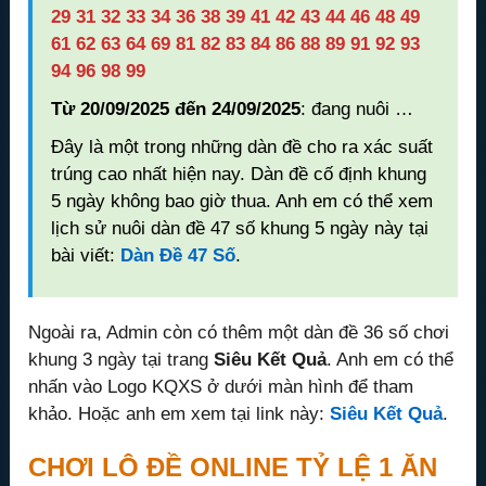
29 31 32 33 34 36 38 39 41 42 43 44 46 48 49
61 62 63 64 69 81 82 83 84 86 88 89 91 92 93
94 96 98 99
Từ 20/09/2025 đến 24/09/2025
: đang nuôi …
Đây là một trong những dàn đề cho ra xác suất
trúng cao nhất hiện nay. Dàn đề cố định khung
5 ngày không bao giờ thua. Anh em có thể xem
lịch sử nuôi dàn đề 47 số khung 5 ngày này tại
bài viết:
Dàn Đề 47 Số
.
Ngoài ra, Admin còn có thêm một dàn đề 36 số chơi
khung 3 ngày tại trang
Siêu Kết Quả
. Anh em có thể
nhấn vào Logo KQXS ở dưới màn hình để tham
khảo. Hoặc anh em xem tại link này:
Siêu Kết Quả
.
CHƠI LÔ ĐỀ ONLINE TỶ LỆ 1 ĂN