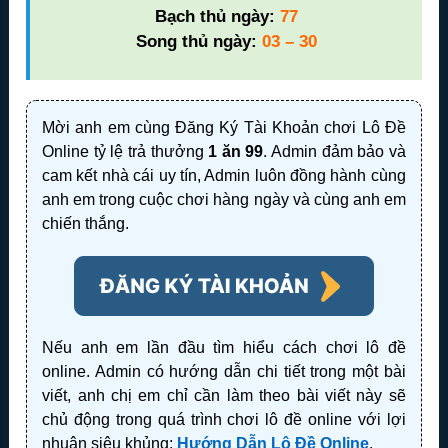
Bạch thủ ngày:
77
Song thủ ngày:
03 – 30
Mời anh em cùng Đăng Ký Tài Khoản chơi Lô Đề
Online tỷ lệ trả thưởng
1 ăn 99
. Admin đảm bảo và
cam kết nhà cái uy tín, Admin luôn đồng hành cùng
anh em trong cuộc chơi hàng ngày và cùng anh em
chiến thắng.
Nếu anh em lần đầu tìm hiểu cách chơi lô đề
online. Admin có hướng dẫn chi tiết trong một bài
viết, anh chị em chỉ cần làm theo bài viết này sẽ
chủ động trong quá trình chơi lô đề online với lợi
nhuận siêu khủng:
Hướng Dẫn Lô Đề Online
.