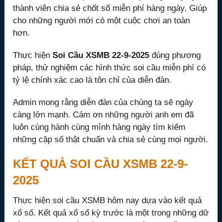
thành viên chia sẻ chốt số miễn phí hàng ngày. Giúp
cho những người mới có một cuộc chơi an toàn
hơn.
Thực hiện
Soi Cầu XSMB 22-9-2025
đúng phương
pháp, thử nghiệm các hình thức soi cầu miễn phí có
tỷ lệ chính xác cao là tôn chỉ của diễn đàn.
Admin mong rằng diễn đàn của chúng ta sẽ ngày
càng lớn mạnh. Cám ơn những người anh em đã
luôn cùng hành cùng mình hàng ngày tìm kiếm
những cặp số thật chuẩn và chia sẻ cùng mọi người.
KẾT QUẢ SOI CẦU XSMB 22-9-
2025
Thực hiện soi cầu XSMB hôm nay dựa vào kết quả
xổ số. Kết quả xổ số kỳ trước là một trong những dữ