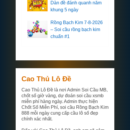
Dàn đề đánh quanh năm
khung 5 ngày
Rồng Bạch Kim 7-8-2026
– Soi cầu rồng bạch kim
chuẩn #1
Cao Thủ Lô Đề
Cao Thủ Lô Đề là nơi Admin Soi Cầu MB,
chốt số giờ vàng, dự đoán soi cầu xsmb
miễn phí hàng ngày. Admin thực hiện
Chốt Số Miễn Phí, soi cầu Rồng Bạch Kim
888 mỗi ngày cung cấp cầu lô số đẹp
chính xác nhất.