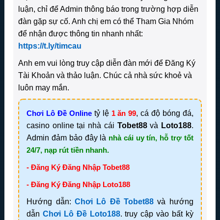
luận, chỉ để Admin thông báo trong trường hợp diễn
đàn gặp sự cố. Anh chị em có thể Tham Gia Nhóm
để nhận được thông tin nhanh nhất:
https://t.ly/timcau
Anh em vui lòng truy cập diễn đàn mới để Đăng Ký
Tài Khoản và thảo luận. Chúc cả nhà sức khoẻ và
luôn may mắn.
Chơi Lô Đề Online
tỷ lệ
1 ăn 99
, cá độ bóng đá,
casino online tại nhà cái
Tobet88
và
Loto188
.
Admin đảm bảo đây là
nhà cái uy tín, hỗ trợ tốt
24/7, nạp rút tiền nhanh.
-
Đăng Ký Đăng Nhập Tobet88
-
Đăng Ký Đăng Nhập Loto188
Hướng dẫn:
Chơi Lô Đề Tobet88
và hướng
dẫn
Chơi Lô Đề Loto188
. truy cập vào bất kỳ