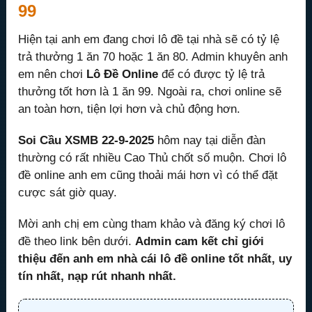
99
Hiện tại anh em đang chơi lô đề tại nhà sẽ có tỷ lệ
trả thưởng 1 ăn 70 hoặc 1 ăn 80. Admin khuyên anh
em nên chơi
Lô Đề Online
để có được tỷ lệ trả
thưởng tốt hơn là 1 ăn 99. Ngoài ra, chơi online sẽ
an toàn hơn, tiện lợi hơn và chủ động hơn.
Soi Cầu XSMB 22-9-2025
hôm nay tại diễn đàn
thường có rất nhiều Cao Thủ chốt số muộn. Chơi lô
đề online anh em cũng thoải mái hơn vì có thể đặt
cược sát giờ quay.
Mời anh chị em cùng tham khảo và đăng ký chơi lô
đề theo link bên dưới.
Admin cam kết chỉ giới
thiệu đến anh em nhà cái lô đề online tốt nhất, uy
tín nhất, nạp rút nhanh nhất.