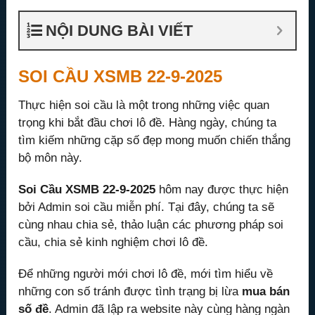
NỘI DUNG BÀI VIẾT
SOI CẦU XSMB 22-9-2025
Thực hiện soi cầu là một trong những việc quan
trọng khi bắt đầu chơi lô đề. Hàng ngày, chúng ta
tìm kiếm những cặp số đẹp mong muốn chiến thắng
bộ môn này.
Soi Cầu XSMB 22-9-2025
hôm nay được thực hiện
bởi Admin soi cầu miễn phí. Tại đây, chúng ta sẽ
cùng nhau chia sẻ, thảo luận các phương pháp soi
cầu, chia sẻ kinh nghiệm chơi lô đề.
Để những người mới chơi lô đề, mới tìm hiểu về
những con số tránh được tình trạng bị lừa
mua bán
số đề
. Admin đã lập ra website này cùng hàng ngàn