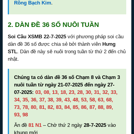
Rồng Bạch Kim
.
2. DÀN ĐỀ 36 SỐ NUÔI TUẦN
Soi Cầu XSMB 22-7-2025
với phương pháp soi cầu
dàn đề 36 số được chia sẻ bởi thành viên
Hưng
STL
. Dàn đề này sẽ nuôi trong tuần từ thứ 2 đến chủ
nhật.
Chúng ta có dàn đề 36 số Chạm 8 và Chạm 3
nuôi tuần từ ngày 21-07-2025 đến ngày 27-
07-2025:
03, 08, 13, 18, 23, 28, 30, 31, 32, 33,
34, 35, 36, 37, 38, 39, 43, 48, 53, 58, 63, 68,
73, 78, 80, 81, 82, 83, 84, 85, 86, 87, 88, 89,
93, 98
Ăn đề
81 N1
– Chờ thứ 2 ngày
28-7-2025
vào
khung mới