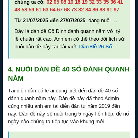
chúng ta có:
02 05 08 10 16 19 32 33 35 36 41
48 58 59 61 63 64 67 68 73 82 84 86 88 91 97
Từ
21/07/2025
đến 27/07/2025
: đang nuôi …
Đây là dàn đề Cố Định đánh quanh năm với tỷ
lệ chuẩn rất cao. Anh em có thể theo dõi lịch sử
nuôi dàn đề này tại bài viết:
Dàn Đề 26 Số
.
4. NUÔI DÀN ĐỀ 40 SỐ ĐÁNH QUANH
NĂM
Tại diễn đàn có lẽ ai cũng biết đến dàn đề 40 số
đánh quanh năm này. Dàn đề này đã theo Admin
cùng nhiều anh em tại diễn đàn từ năm 2019 đến
nay. Dàn đề này sẽ nuôi trong 5 ngày liên tiếp, đề nổ
ngày nào chúng ta tiếp tục vào khung mới.