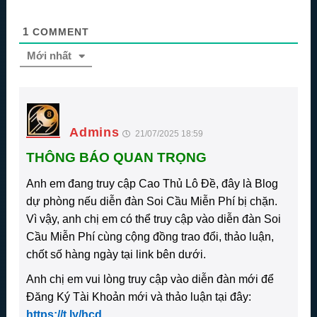
1
COMMENT
Mới nhất
Admins
21/07/2025 18:59
THÔNG BÁO QUAN TRỌNG
Anh em đang truy cập Cao Thủ Lô Đề, đây là Blog
dự phòng nếu diễn đàn Soi Cầu Miễn Phí bị chặn.
Vì vậy, anh chị em có thể truy cập vào diễn đàn Soi
Cầu Miễn Phí cùng cộng đồng trao đổi, thảo luận,
chốt số hàng ngày tại link bên dưới.
Anh chị em vui lòng truy cập vào diễn đàn mới để
Đăng Ký Tài Khoản mới và thảo luận tại đây:
https://t.ly/hcd