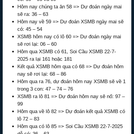
Hôm nay chúng ta ăn 58 => Dự đoán ngày mai
sẽ ra: 36 – 63
Hôm nay về 59 => Dự đoán XSMB ngày mai sẽ
có: 45 – 54
XSMB hôm nay có lô 60 => Dự đoán ngày mai
sẽ rơi lại: 06 – 60
Hôm qua XSMB có 61, Soi Cầu XSMB 22-7-
2025 ra lại 161 hoặc 181
Kết quả XSMB hôm qua có 68 => Dự đoán hôm
nay sẽ rơi lại: 68 – 86
Hôm qua ra 76, dự đoán hôm nay XSMB sẽ về 1
trong 3 con: 47 – 74 – 76
XSMB ra lô 81 => Dự đoán hôm nay sẽ nổ: 97 –
99
Hôm qua về lô 82 => Dự đoán kết quả XSMB có
lô 72 – 83
Hôm qua có lô 85 => Soi Cầu XSMB 22-7-2025
dễ có: 36 – 63