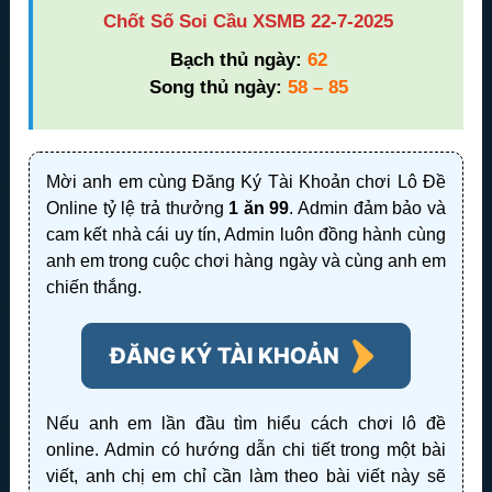
Chốt Số Soi Cầu XSMB 22-7-2025
Bạch thủ ngày:
62
Song thủ ngày:
58 – 85
Mời anh em cùng Đăng Ký Tài Khoản chơi Lô Đề
Online tỷ lệ trả thưởng
1 ăn 99
. Admin đảm bảo và
cam kết nhà cái uy tín, Admin luôn đồng hành cùng
anh em trong cuộc chơi hàng ngày và cùng anh em
chiến thắng.
Nếu anh em lần đầu tìm hiểu cách chơi lô đề
online. Admin có hướng dẫn chi tiết trong một bài
viết, anh chị em chỉ cần làm theo bài viết này sẽ