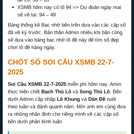
XSMB hôm nay có lô 94 => Dự đoán ngày mai
sẽ về lại: 94 – 49
Bảng thống kê Bạc nhớ bên trên dựa vào các cặp số
đã về kỳ trước. Bản thân Admin nhiều khi bận cũng
sẽ dựa vào bảng bạc nhớ lô đề này để tìm số đẹp
chơi lô đề hàng ngày.
CHỐT SỐ SOI CẦU XSMB 22-7-
2025
Soi Cầu XSMB 22-7-2025
miễn phí hôm nay. Amin
thực hiện chốt
Bạch Thủ Lô
và
Song Thủ Lô
. Bên
dưới Admin cập nhập
Lô Khung
và
Dàn Đề
nuôi
theo tuần và đánh quanh năm. Mời anh em cùng đưa
ra những nhận định cho riêng mình về các cặp số
bên dưới phần bình luận