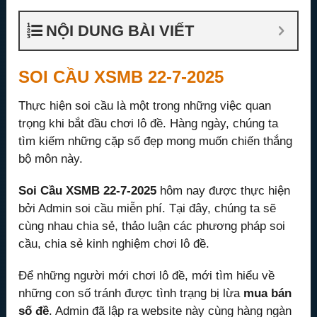
NỘI DUNG BÀI VIẾT
SOI CẦU XSMB 22-7-2025
Thực hiện soi cầu là một trong những việc quan
trọng khi bắt đầu chơi lô đề. Hàng ngày, chúng ta
tìm kiếm những cặp số đẹp mong muốn chiến thắng
bộ môn này.
Soi Cầu XSMB 22-7-2025
hôm nay được thực hiện
bởi Admin soi cầu miễn phí. Tại đây, chúng ta sẽ
cùng nhau chia sẻ, thảo luận các phương pháp soi
cầu, chia sẻ kinh nghiệm chơi lô đề.
Để những người mới chơi lô đề, mới tìm hiểu về
những con số tránh được tình trạng bị lừa
mua bán
số đề
. Admin đã lập ra website này cùng hàng ngàn