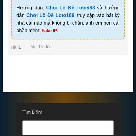
Hướng dẫn:
Chơi Lô Đề Tobet88
và hướng
dẫn
Chơi Lô Đề Loto188
. truy cập vào bất kỳ
nhà cái nào mà không bị chặn, anh em nên cài
phần mềm:
Fake IP
.
Trả lời
1
Tìm kiếm