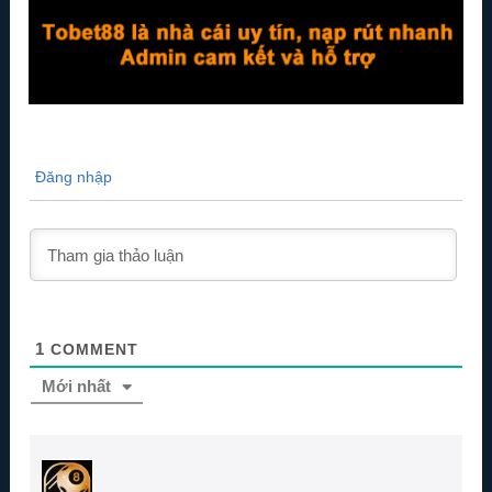
Đăng nhập
1
COMMENT
Mới nhất