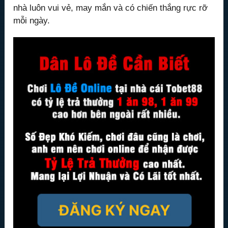
nhà luôn vui vẻ, may mắn và có chiến thắng rực rỡ
mỗi ngày.