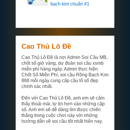
bạch kim chuẩn #1
Cao Thủ Lô Đề
Cao Thủ Lô Đề là nơi Admin Soi Cầu MB,
chốt số giờ vàng, dự đoán soi cầu xsmb
miễn phí hàng ngày. Admin thực hiện
Chốt Số Miễn Phí, soi cầu Rồng Bạch Kim
888 mỗi ngày cung cấp cầu lô số đẹp
chính xác nhất.
Đến với Cao Thủ Lô Đề, anh em sẽ cảm
thấy thoải mái, tự tin hơn vào những cặp
số. Anh em sẽ dễ dàng tìm được chiến
thắng trong cuộc chơi này với những
hướng dẫn về soi cầu tốt nhất hiện nay.