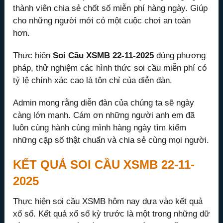
thành viên chia sẻ chốt số miễn phí hàng ngày. Giúp
cho những người mới có một cuộc chơi an toàn
hơn.
Thực hiện
Soi Cầu XSMB 22-11-2025
đúng phương
pháp, thử nghiệm các hình thức soi cầu miễn phí có
tỷ lệ chính xác cao là tôn chỉ của diễn đàn.
Admin mong rằng diễn đàn của chúng ta sẽ ngày
càng lớn mạnh. Cám ơn những người anh em đã
luôn cùng hành cùng mình hàng ngày tìm kiếm
những cặp số thật chuẩn và chia sẻ cùng mọi người.
KẾT QUẢ SOI CẦU XSMB 22-11-
2025
Thực hiện soi cầu XSMB hôm nay dựa vào kết quả
xổ số. Kết quả xổ số kỳ trước là một trong những dữ