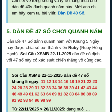
Chi tiết về từng khung và tỷ lệ thắng thua cho
dàn đề 40s đánh quanh năm này. Mời anh chị
em hãy xem tại bài viết:
Dàn Đề 40 Số
.
5. DÀN ĐỀ 47 SỐ CHƠI QUANH NĂM
Dàn Đề 47 Số đánh quanh năm với Khung 5 Ngày
này được chia sẻ bởi thành viên
Ruby
(Ruby Hồng
Hạnh).
Soi Cầu XSMB 22-11-2025
dàn đề cố định
vối 47 số này có xác suất chiến thắng vô cùng cao.
Soi Cầu XSMB
22-11-2025
dàn đề 47 số
khung 5 ngày:
11 12 13 14 16 18 19 21 22 23
24 26 28 29 31 32 33 34 36 38 39 41 42 43 44
46 48 49 61 62 63 64 69 81 82 83 84 86 88 89
91 92 93 94 96 98 99
Từ 22/11/2025 > 26/11/2025
: đang nuôi …