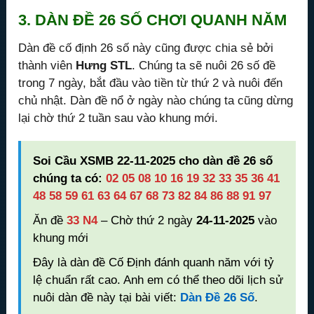
3. DÀN ĐỀ 26 SỐ CHƠI QUANH NĂM
Dàn đề cố định 26 số này cũng được chia sẻ bởi
thành viên
Hưng STL
. Chúng ta sẽ nuôi 26 số đề
trong 7 ngày, bắt đầu vào tiền từ thứ 2 và nuôi đến
chủ nhật. Dàn đề nổ ở ngày nào chúng ta cũng dừng
lại chờ thứ 2 tuần sau vào khung mới.
Soi Cầu XSMB 22-11-2025 cho dàn đề 26 số
chúng ta có:
02 05 08 10 16 19 32 33 35 36 41
48 58 59 61 63 64 67 68 73 82 84 86 88 91 97
Ăn đề
33 N4
– Chờ thứ 2 ngày
24-11-2025
vào
khung mới
Đây là dàn đề Cố Định đánh quanh năm với tỷ
lệ chuẩn rất cao. Anh em có thể theo dõi lịch sử
nuôi dàn đề này tại bài viết:
Dàn Đề 26 Số
.