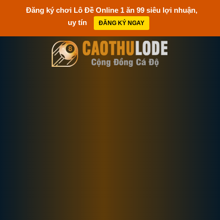
Đăng ký chơi Lô Đề Online 1 ăn 99 siêu lợi nhuận,
uy tín
ĐĂNG KÝ NGAY