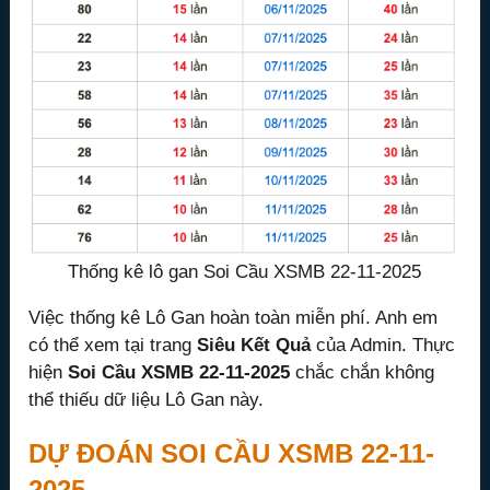
Thống kê lô gan Soi Cầu XSMB 22-11-2025
Việc thống kê Lô Gan hoàn toàn miễn phí. Anh em
có thể xem tại trang
Siêu Kết Quả
của Admin. Thực
hiện
Soi Cầu XSMB 22-11-2025
chắc chắn không
thể thiếu dữ liệu Lô Gan này.
DỰ ĐOÁN SOI CẦU XSMB 22-11-
2025