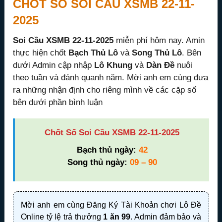
CHỐT SỐ SOI CẦU XSMB 22-11-
2025
Soi Cầu XSMB 22-11-2025
miễn phí hôm nay. Amin
thực hiện chốt
Bạch Thủ Lô
và
Song Thủ Lô
. Bên
dưới Admin cập nhập
Lô Khung
và
Dàn Đề
nuôi
theo tuần và đánh quanh năm. Mời anh em cùng đưa
ra những nhận định cho riêng mình về các cặp số
bên dưới phần bình luận
Chốt Số Soi Cầu XSMB 22-11-2025
Bạch thủ ngày:
42
Song thủ ngày:
09 – 90
Mời anh em cùng Đăng Ký Tài Khoản chơi Lô Đề
Online tỷ lệ trả thưởng
1 ăn 99
. Admin đảm bảo và