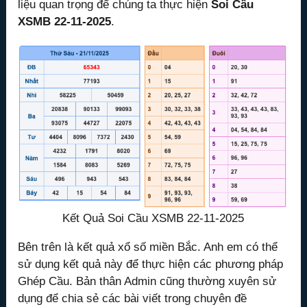
liệu quan trọng để chúng ta thực hiện
Soi Cầu
XSMB 22-11-2025
.
Kết Quả Soi Cầu XSMB 22-11-2025
Bên trên là kết quả xổ số miền Bắc. Anh em có thể
sử dụng kết quả này để thực hiện các phương pháp
Ghép Cầu. Bản thân Admin cũng thường xuyên sử
dụng để chia sẻ các bài viết trong chuyên đề