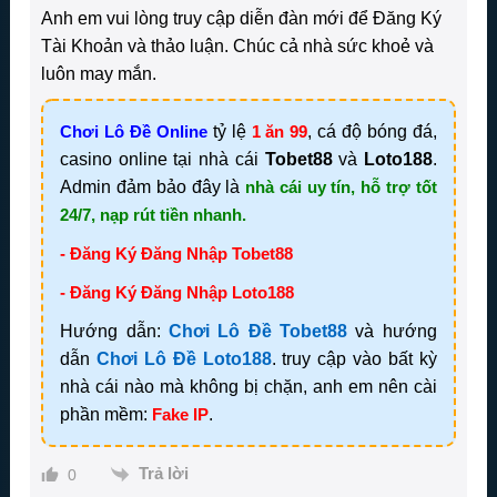
Anh em vui lòng truy cập diễn đàn mới để Đăng Ký
Tài Khoản và thảo luận. Chúc cả nhà sức khoẻ và
luôn may mắn.
Chơi Lô Đề Online
tỷ lệ
1 ăn 99
, cá độ bóng đá,
casino online tại nhà cái
Tobet88
và
Loto188
.
Admin đảm bảo đây là
nhà cái uy tín, hỗ trợ tốt
24/7, nạp rút tiền nhanh.
-
Đăng Ký Đăng Nhập Tobet88
-
Đăng Ký Đăng Nhập Loto188
Hướng dẫn:
Chơi Lô Đề Tobet88
và hướng
dẫn
Chơi Lô Đề Loto188
. truy cập vào bất kỳ
nhà cái nào mà không bị chặn, anh em nên cài
phần mềm:
Fake IP
.
Trả lời
0