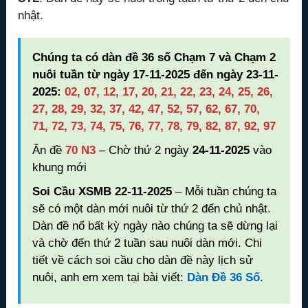
nhật.
Chúng ta có dàn đề 36 số Chạm 7 và Chạm 2
nuôi tuần từ ngày 17-11-2025 đến ngày 23-11-
2025:
02, 07, 12, 17, 20, 21, 22, 23, 24, 25, 26,
27, 28, 29, 32, 37, 42, 47, 52, 57, 62, 67, 70,
71, 72, 73, 74, 75, 76, 77, 78, 79, 82, 87, 92, 97
Ăn đề
70 N3
– Chờ thứ 2 ngày
24-11-2025
vào
khung mới
Soi Cầu XSMB 22-11-2025
– Mỗi tuần chúng ta
sẽ có một dàn mới nuôi từ thứ 2 đến chủ nhật.
Dàn đề nổ bất kỳ ngày nào chúng ta sẽ dừng lại
và chờ đến thứ 2 tuần sau nuôi dàn mới. Chi
tiết về cách soi cầu cho dàn đề này lịch sử
nuôi, anh em xem tại bài viết:
Dàn Đề 36 Số
.