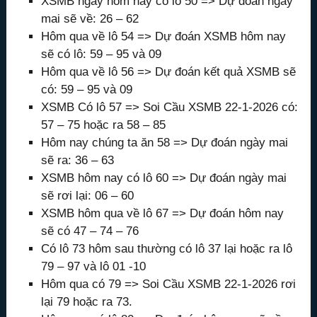
XSMB ngày hôm nay có lô 50 => Dự đoán ngày
mai sẽ về: 26 – 62
Hôm qua về lô 54 => Dự đoán XSMB hôm nay
sẽ có lô: 59 – 95 và 09
Hôm qua về lô 56 => Dự đoán kết quả XSMB sẽ
có: 59 – 95 và 09
XSMB Có lô 57 => Soi Cầu XSMB 22-1-2026 có:
57 – 75 hoặc ra 58 – 85
Hôm nay chúng ta ăn 58 => Dự đoán ngày mai
sẽ ra: 36 – 63
XSMB hôm nay có lô 60 => Dự đoán ngày mai
sẽ rơi lại: 06 – 60
XSMB hôm qua về lô 67 => Dự đoán hôm nay
sẽ có 47 – 74 – 76
Có lô 73 hôm sau thường có lô 37 lại hoặc ra lô
79 – 97 và lô 01 -10
Hôm qua có 79 => Soi Cầu XSMB 22-1-2026 rơi
lại 79 hoặc ra 73.