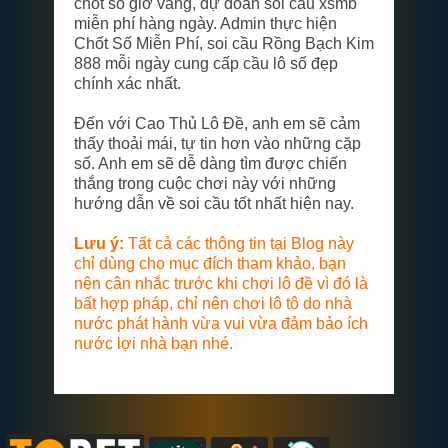
chốt số giờ vàng, dự đoán soi cầu xsmb
miễn phí hàng ngày. Admin thực hiện
Chốt Số Miễn Phí, soi cầu Rồng Bạch Kim
888 mỗi ngày cung cấp cầu lô số đẹp
chính xác nhất.
Đến với Cao Thủ Lô Đề, anh em sẽ cảm
thấy thoải mái, tự tin hơn vào những cặp
số. Anh em sẽ dễ dàng tìm được chiến
thắng trong cuộc chơi này với những
hướng dẫn về soi cầu tốt nhất hiện nay.
Lưu ý:
Tất cả các thông tin tại Blog này
chỉ dùng cho mục đích tham khảo, bạn
nên cân nhắc trước khi chơi lô đề vì đó là
bất hợp pháp, chỉ nên chơi lô tô do nhà
nước phát hành vừa vui vừa đảm bảo ích
nước lợi nhà bạn nhé.