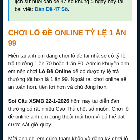
lịch sử nuôi dàn đề 47 số khung 5 ngày này tại
bài viết:
Dàn Đề 47 Số
.
CHƠI LÔ ĐỀ ONLINE TỶ LỆ 1 ĂN
99
Hiện tại anh em đang chơi lô đề tại nhà sẽ có tỷ lệ
trả thưởng 1 ăn 70 hoặc 1 ăn 80. Admin khuyên anh
em nên chơi
Lô Đề Online
để có được tỷ lệ trả
thưởng tốt hơn là 1 ăn 99. Ngoài ra, chơi online sẽ
an toàn hơn, tiện lợi hơn và chủ động hơn.
Soi Cầu XSMB 22-1-2026
hôm nay tại diễn đàn
thường có rất nhiều Cao Thủ chốt số muộn. Chơi lô
đề online anh em cũng thoải mái hơn vì có thể đặt
cược sát giờ quay.
Mời anh chị em cùng tham khảo và đăng ký chơi lô