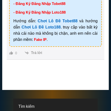
-
Đăng Ký Đăng Nhập Tobet88
-
Đăng Ký Đăng Nhập Loto188
Hướng dẫn:
Chơi Lô Đề Tobet88
và hướng
dẫn
Chơi Lô Đề Loto188
. truy cập vào bất kỳ
nhà cái nào mà không bị chặn, anh em nên cài
phần mềm:
Fake IP
.
Trả lời
0
Tìm kiếm