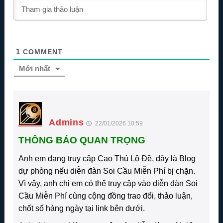
1
COMMENT
Mới nhất
Admins
22/01/2026 10:59
THÔNG BÁO QUAN TRỌNG
Anh em đang truy cập Cao Thủ Lô Đề, đây là Blog
dự phòng nếu diễn đàn Soi Cầu Miễn Phí bị chặn.
Vì vậy, anh chị em có thể truy cập vào diễn đàn Soi
Cầu Miễn Phí cùng cộng đồng trao đổi, thảo luận,
chốt số hàng ngày tại link bên dưới.