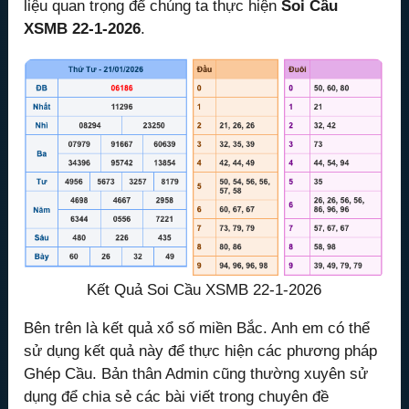
liệu quan trọng để chúng ta thực hiện
Soi Cầu
XSMB 22-1-2026
.
Kết Quả Soi Cầu XSMB 22-1-2026
Bên trên là kết quả xổ số miền Bắc. Anh em có thể
sử dụng kết quả này để thực hiện các phương pháp
Ghép Cầu. Bản thân Admin cũng thường xuyên sử
dụng để chia sẻ các bài viết trong chuyên đề