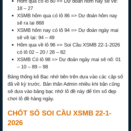
Hôm qua có lô 80 => Dự đoán hôm nay sẽ về:
18 – 27
XSMB hôm qua có lô 86 => Dự đoán hôm nay
sẽ ra lại 868
XSMB hôm nay có lô 94 => Dự đoán ngày mai
sẽ về lại: 94 – 49
Hôm qua về lô 96 => Soi Cầu XSMB 22-1-2026
có lô 02 – 20 / 28 – 82
XSMB Có lô 98 => Dự đoán ngày mai sẽ nổ: 01
– 10 – 89 – 98
Bảng thống kê Bạc nhớ bên trên dựa vào các cặp số
đã về kỳ trước. Bản thân Admin nhiều khi bận cũng
sẽ dựa vào bảng bạc nhớ lô đề này để tìm số đẹp
chơi lô đề hàng ngày.
CHỐT SỐ SOI CẦU XSMB 22-1-
2026