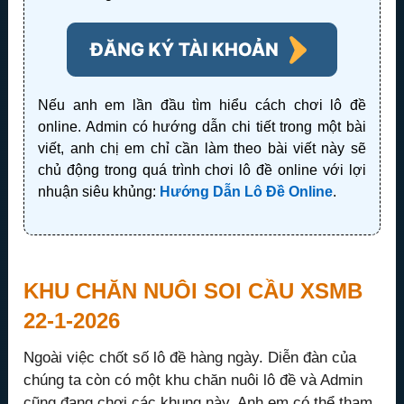
Nếu anh em lần đầu tìm hiểu cách chơi lô đề
online. Admin có hướng dẫn chi tiết trong một bài
viết, anh chị em chỉ cần làm theo bài viết này sẽ
chủ động trong quá trình chơi lô đề online với lợi
nhuận siêu khủng:
Hướng Dẫn Lô Đề Online
.
KHU CHĂN NUÔI SOI CẦU XSMB
22-1-2026
Ngoài việc chốt số lô đề hàng ngày. Diễn đàn của
chúng ta còn có một khu chăn nuôi lô đề và Admin
cũng đang chơi các khung này. Anh em có thể tham