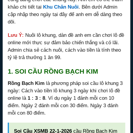
khảo chi tiết tại
Khu Chăn Nuôi
. Bên dưới Admin
cập nhập theo ngày tại đây để anh em dễ dàng theo
dõi.
Lưu Ý:
Nuôi lô khung, dàn đề anh em cần chơi lô đề
online mới thực sự đảm bảo chiến thắng và có lãi.
Admin chia sẻ cách nuôi, cách vào tiền là tính theo
tỷ lệ trả thưởng 1 ăn 99.
1. SOI CẦU RỒNG BẠCH KIM
Rồng Bạch Kim
là phương pháp soi cầu lô khung 3
ngày: Cách vào tiền lô khung 3 ngày khi chơi lô đề
online là
1 : 3 : 8
. Ví dụ ngày 1 đánh mỗi con 10
điểm. Ngày 2 đánh mỗi con 30 điểm. Ngày 3 đánh
mỗi con 80 điểm.
Soi Cầu XSMB 22-1-2026
cầu Rồng Bạch Kim