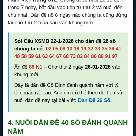
trong 7 ngày, bắt đầu vào tiền từ thứ 2 và nuôi đến
chủ nhật. Dàn đề nổ ở ngày nào chúng ta cũng dừng
lại chờ thứ 2 tuần sau vào khung mới.
Soi Cầu XSMB 22-1-2026 cho dàn đề 26 số
chúng ta có:
02 05 08 10 16 19 32 33 35 36 41
48 58 59 61 63 64 67 68 73 82 84 86 88 91 97
Ăn đề
86 N1
– Chờ thứ 2 ngày
26-01-2026
vào
khung mới
Đây là dàn đề Cố Định đánh quanh năm với tỷ
lệ chuẩn rất cao. Anh em có thể theo dõi lịch sử
nuôi dàn đề này tại bài viết:
Dàn Đề 26 Số
.
4. NUÔI DÀN ĐỀ 40 SỐ ĐÁNH QUANH
NĂM