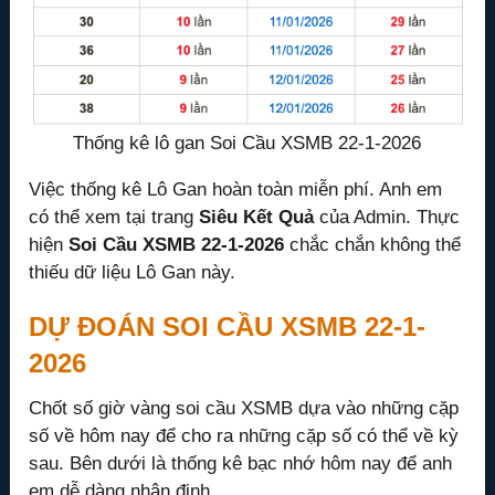
Thống kê lô gan Soi Cầu XSMB 22-1-2026
Việc thống kê Lô Gan hoàn toàn miễn phí. Anh em
có thể xem tại trang
Siêu Kết Quả
của Admin. Thực
hiện
Soi Cầu XSMB 22-1-2026
chắc chắn không thể
thiếu dữ liệu Lô Gan này.
DỰ ĐOÁN SOI CẦU XSMB 22-1-
2026
Chốt số giờ vàng soi cầu XSMB dựa vào những cặp
số về hôm nay để cho ra những cặp số có thể về kỳ
sau. Bên dưới là thống kê bạc nhớ hôm nay để anh
em dễ dàng nhận định.