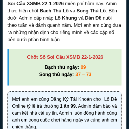
Soi Cầu XSMB 22-1-2026
miễn phí hôm nay. Amin
thực hiện chốt
Bạch Thủ Lô
và
Song Thủ Lô
. Bên
dưới Admin cập nhập
Lô Khung
và
Dàn Đề
nuôi
theo tuần và đánh quanh năm. Mời anh em cùng đưa
ra những nhận định cho riêng mình về các cặp số
bên dưới phần bình luận
Chốt Số Soi Cầu XSMB 22-1-2026
Bạch thủ ngày:
09
Song thủ ngày:
37 – 73
Mời anh em cùng Đăng Ký Tài Khoản chơi Lô Đề
Online tỷ lệ trả thưởng
1 ăn 99
. Admin đảm bảo và
cam kết nhà cái uy tín, Admin luôn đồng hành cùng
anh em trong cuộc chơi hàng ngày và cùng anh em
chiến thắng.