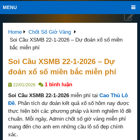
MENU
Home
Chốt Số Giờ Vàng
Soi Cầu XSMB 22-1-2026 – Dự đoán xổ số miền
bắc miễn phí
Soi Cầu XSMB 22-1-2026 – Dự
đoán xổ số miền bắc miễn phí
1 bình luận
22/01/2026
Soi Cầu XSMB 22-1-2026
miễn phí tại
Cao Thủ Lô
Đề
. Phân tích dự đoán kết quả xổ số hôm nay được
thực hiện bởi các phương pháp và kinh nghiệm lô đề
chuẩn. Mỗi ngày, Admin chốt số giờ vàng miễn phí
mang đến cho anh em những cầu lô số đẹp chính
xác.