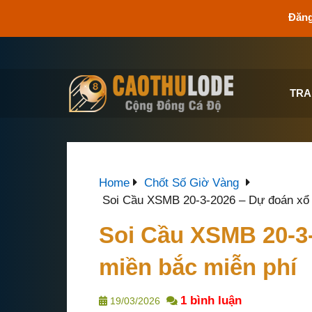
Đăng
TRA
Home
Chốt Số Giờ Vàng
Soi Cầu XSMB 20-3-2026 – Dự đoán xổ 
Soi Cầu XSMB 20-3
miền bắc miễn phí
1 bình luận
19/03/2026