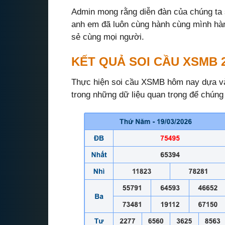
Admin mong rằng diễn đàn của chúng ta
anh em đã luôn cùng hành cùng mình hàn
sẻ cùng mọi người.
KẾT QUẢ SOI CẦU XSMB 2
Thực hiện soi cầu XSMB hôm nay dựa vào
trong những dữ liệu quan trọng để chúng