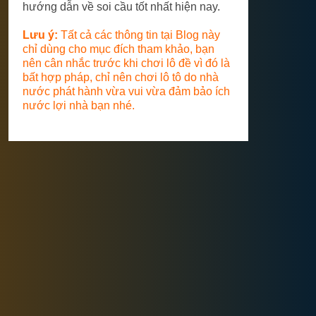
hướng dẫn về soi cầu tốt nhất hiện nay.
Lưu ý:
Tất cả các thông tin tại Blog này
chỉ dùng cho mục đích tham khảo, bạn
nên cân nhắc trước khi chơi lô đề vì đó là
bất hợp pháp, chỉ nên chơi lô tô do nhà
nước phát hành vừa vui vừa đảm bảo ích
nước lợi nhà bạn nhé.