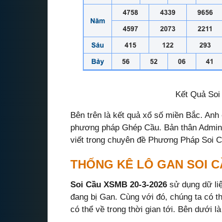
Kết Quả Soi
Bên trên là kết quả xổ số miền Bắc. Anh
phương pháp Ghép Cầu. Bản thân Admin 
viết trong chuyên đề Phương Pháp Soi C
THỐNG KÊ LÔ GAN SOI CẦ
Soi Cầu XSMB 20-3-2026
sử dụng dữ li
đang bị Gan. Cùng với đó, chúng ta có 
có thể về trong thời gian tới. Bên dưới 