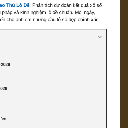
ao Thủ Lô Đề
. Phân tích dự đoán kết quả xổ số
pháp và kinh nghiệm lô đề chuẩn. Mỗi ngày,
ến cho anh em những cầu lô số đẹp chính xác.
-2026
2026
 năm