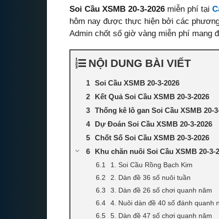
Soi Cầu XSMB 20-3-2026
miễn phí tại
C
hôm nay được thực hiện bởi các phương 
Admin chốt số giờ vàng miễn phí mang đ
NỘI DUNG BÀI VIẾT
Soi Cầu XSMB 20-3-2026
Kết Quả Soi Cầu XSMB 20-3-2026
Thống kê lô gan Soi Cầu XSMB 20-3
Dự Đoán Soi Cầu XSMB 20-3-2026
Chốt Số Soi Cầu XSMB 20-3-2026
Khu chăn nuôi Soi Cầu XSMB 20-3-
1. Soi Cầu Rồng Bạch Kim
2. Dàn đề 36 số nuôi tuần
3. Dàn đề 26 số chơi quanh năm
4. Nuôi dàn đề 40 số đánh quanh
5. Dàn đề 47 số chơi quanh năm