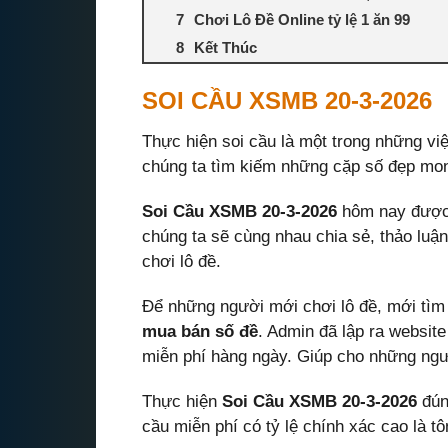
Chơi Lô Đề Online tỷ lệ 1 ăn 99
Kết Thúc
SOI CẦU XSMB 20-3-2026
Thực hiện soi cầu là một trong những việ
chúng ta tìm kiếm những cặp số đẹp mo
Soi Cầu XSMB 20-3-2026
hôm nay được t
chúng ta sẽ cùng nhau chia sẻ, thảo luậ
chơi lô đề.
Để những người mới chơi lô đề, mới tìm 
mua bán số đề
. Admin đã lập ra websit
miễn phí hàng ngày. Giúp cho những ngư
Thực hiện
Soi Cầu XSMB 20-3-2026
đún
cầu miễn phí có tỷ lệ chính xác cao là tô