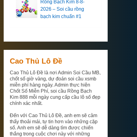
Rồng Bạch Kim 8-8-
2026 – Soi cầu rồng
bạch kim chuẩn #1
Cao Thủ Lô Đề
Cao Thủ Lô Đề là nơi Admin Soi Cầu MB,
chốt số giờ vàng, dự đoán soi cầu xsmb
miễn phí hàng ngày. Admin thực hiện
Chốt Số Miễn Phí, soi cầu Rồng Bạch
Kim 888 mỗi ngày cung cấp cầu lô số đẹp
chính xác nhất.
Đến với Cao Thủ Lô Đề, anh em sẽ cảm
thấy thoải mái, tự tin hơn vào những cặp
số. Anh em sẽ dễ dàng tìm được chiến
thắng trong cuộc chơi này với những