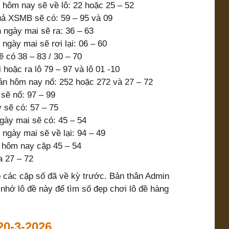
hôm nay sẽ về lô: 22 hoặc 25 – 52
uả XSMB sẽ có: 59 – 95 và 09
ngày mai sẽ ra: 36 – 63
gày mai sẽ rơi lại: 06 – 60
 có 38 – 83 / 30 – 70
 hoặc ra lô 79 – 97 và lô 01 -10
n hôm nay nổ: 252 hoặc 272 và 27 – 72
sẽ nổ: 97 – 99
sẽ có: 57 – 75
ày mai sẽ có: 45 – 54
gày mai sẽ về lại: 94 – 49
hôm nay cặp 45 – 54
a 27 – 72
 các cặp số đã về kỳ trước. Bản thân Admin
nhớ lô đề này để tìm số đẹp chơi lô đề hàng
0-3-2026