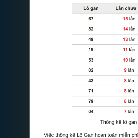
Thống kê lô ga
Việc thống kê Lô Gan hoàn toàn miễn phí