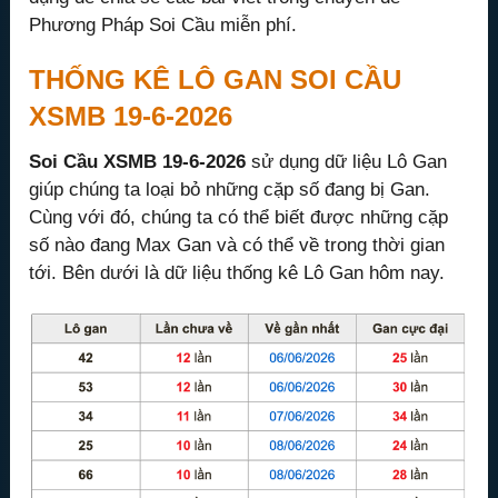
Phương Pháp Soi Cầu miễn phí.
THỐNG KÊ LÔ GAN SOI CẦU
XSMB 19-6-2026
Soi Cầu XSMB 19-6-2026
sử dụng dữ liệu Lô Gan
giúp chúng ta loại bỏ những cặp số đang bị Gan.
Cùng với đó, chúng ta có thể biết được những cặp
số nào đang Max Gan và có thể về trong thời gian
tới. Bên dưới là dữ liệu thống kê Lô Gan hôm nay.