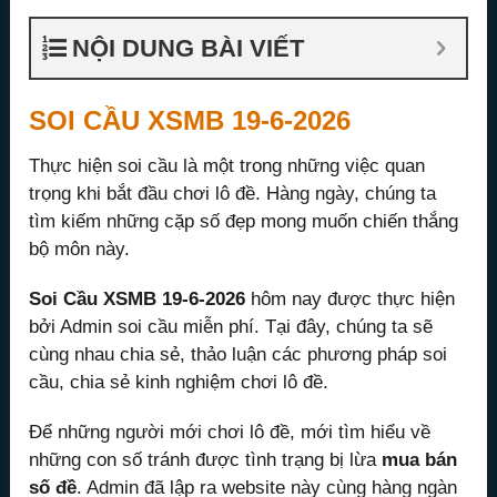
NỘI DUNG BÀI VIẾT
SOI CẦU XSMB 19-6-2026
Thực hiện soi cầu là một trong những việc quan
trọng khi bắt đầu chơi lô đề. Hàng ngày, chúng ta
tìm kiếm những cặp số đẹp mong muốn chiến thắng
bộ môn này.
Soi Cầu XSMB 19-6-2026
hôm nay được thực hiện
bởi Admin soi cầu miễn phí. Tại đây, chúng ta sẽ
cùng nhau chia sẻ, thảo luận các phương pháp soi
cầu, chia sẻ kinh nghiệm chơi lô đề.
Để những người mới chơi lô đề, mới tìm hiểu về
những con số tránh được tình trạng bị lừa
mua bán
số đề
. Admin đã lập ra website này cùng hàng ngàn