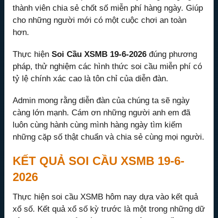
thành viên chia sẻ chốt số miễn phí hàng ngày. Giúp
cho những người mới có một cuộc chơi an toàn
hơn.
Thực hiện
Soi Cầu XSMB 19-6-2026
đúng phương
pháp, thử nghiệm các hình thức soi cầu miễn phí có
tỷ lệ chính xác cao là tôn chỉ của diễn đàn.
Admin mong rằng diễn đàn của chúng ta sẽ ngày
càng lớn mạnh. Cám ơn những người anh em đã
luôn cùng hành cùng mình hàng ngày tìm kiếm
những cặp số thật chuẩn và chia sẻ cùng mọi người.
KẾT QUẢ SOI CẦU XSMB 19-6-
2026
Thực hiện soi cầu XSMB hôm nay dựa vào kết quả
xổ số. Kết quả xổ số kỳ trước là một trong những dữ