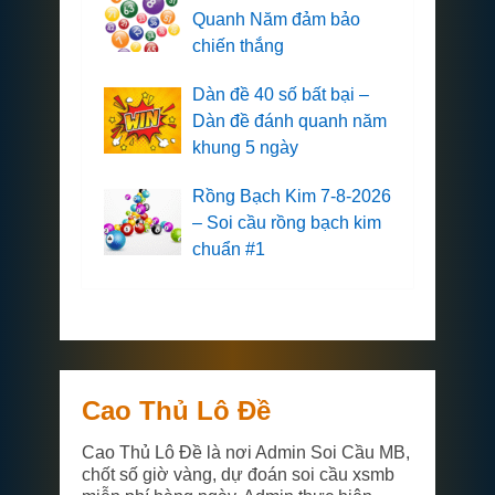
Quanh Năm đảm bảo
chiến thắng
Dàn đề 40 số bất bại –
Dàn đề đánh quanh năm
khung 5 ngày
Rồng Bạch Kim 7-8-2026
– Soi cầu rồng bạch kim
chuẩn #1
Cao Thủ Lô Đề
Cao Thủ Lô Đề là nơi Admin Soi Cầu MB,
chốt số giờ vàng, dự đoán soi cầu xsmb