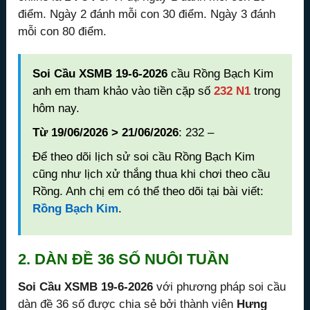
điểm. Ngày 2 đánh mỗi con 30 điểm. Ngày 3 đánh
mỗi con 80 điểm.
Soi Cầu XSMB 19-6-2026
cầu Rồng Bạch Kim
anh em tham khảo vào tiền cặp số
232 N1
trong
hôm nay.
Từ 19/06/2026 > 21/06/2026
: 232 –
Để theo dõi lịch sử soi cầu Rồng Bạch Kim
cũng như lịch xử thắng thua khi chơi theo cầu
Rồng. Anh chị em có thể theo dõi tại bài viết:
Rồng Bạch Kim
.
2. DÀN ĐỀ 36 SỐ NUÔI TUẦN
Soi Cầu XSMB 19-6-2026
với phương pháp soi cầu
dàn đề 36 số được chia sẻ bởi thành viên
Hưng