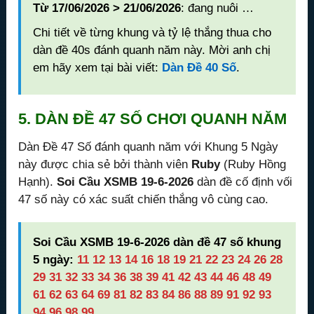
Từ 17/06/2026 > 21/06/2026
: đang nuôi …
Chi tiết về từng khung và tỷ lệ thắng thua cho
dàn đề 40s đánh quanh năm này. Mời anh chị
em hãy xem tại bài viết:
Dàn Đề 40 Số
.
5. DÀN ĐỀ 47 SỐ CHƠI QUANH NĂM
Dàn Đề 47 Số đánh quanh năm với Khung 5 Ngày
này được chia sẻ bởi thành viên
Ruby
(Ruby Hồng
Hạnh).
Soi Cầu XSMB 19-6-2026
dàn đề cố định vối
47 số này có xác suất chiến thắng vô cùng cao.
Soi Cầu XSMB
19-6-2026
dàn đề 47 số khung
5 ngày:
11 12 13 14 16 18 19 21 22 23 24 26 28
29 31 32 33 34 36 38 39 41 42 43 44 46 48 49
61 62 63 64 69 81 82 83 84 86 88 89 91 92 93
94 96 98 99