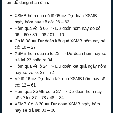
em dễ dàng nhận định.
XSMB hôm qua có lô 05 => Dự đoán XSMB
ngày hôm nay sẽ có: 26 – 62
Hôm qua về lô 06 => Dự đoán hôm nay sẽ có:
06 – 60 / 89 – 98 / 01 – 10
Có lô 08 => Dự đoán kết quả XSMB hôm nay sẽ
có: 18 – 27
XSMB hôm qua ra lô 23 => Dự đoán hôm nay sẽ
trả lại 23 hoặc ra 34
Hôm qua về lô 24 => Dự đoán kết quả ngày hôm
nay sẽ về lô: 27 – 72
Về lô 26 => Dự đoán kết quả XSMB hôm nay sẽ
có: 12 – 61
Hôm qua XSMB có lô 27 => Dự đoán hôm nay
sẽ về lô: 87 – 78 / 48 – 84
XSMB Có lô 30 => Dự đoán XSMB ngày hôm
nay sẽ trả lại: 03 – 30