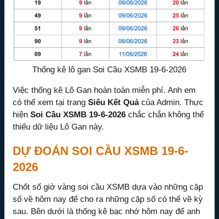
Thống kê lô gan Soi Cầu XSMB 19-6-2026
Việc thống kê Lô Gan hoàn toàn miễn phí. Anh em
có thể xem tại trang
Siêu Kết Quả
của Admin. Thực
hiện
Soi Cầu XSMB 19-6-2026
chắc chắn không thể
thiếu dữ liệu Lô Gan này.
DỰ ĐOÁN SOI CẦU XSMB 19-6-
2026
Chốt số giờ vàng soi cầu XSMB dựa vào những cặp
số về hôm nay để cho ra những cặp số có thể về kỳ
sau. Bên dưới là thống kê bạc nhớ hôm nay để anh