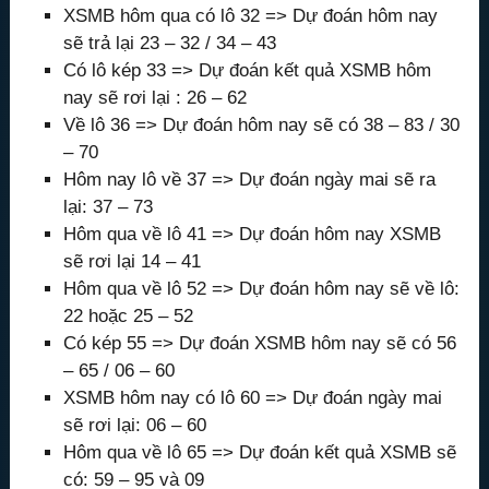
XSMB hôm qua có lô 32 => Dự đoán hôm nay
sẽ trả lại 23 – 32 / 34 – 43
Có lô kép 33 => Dự đoán kết quả XSMB hôm
nay sẽ rơi lại : 26 – 62
Về lô 36 => Dự đoán hôm nay sẽ có 38 – 83 / 30
– 70
Hôm nay lô về 37 => Dự đoán ngày mai sẽ ra
lại: 37 – 73
Hôm qua về lô 41 => Dự đoán hôm nay XSMB
sẽ rơi lại 14 – 41
Hôm qua về lô 52 => Dự đoán hôm nay sẽ về lô:
22 hoặc 25 – 52
Có kép 55 => Dự đoán XSMB hôm nay sẽ có 56
– 65 / 06 – 60
XSMB hôm nay có lô 60 => Dự đoán ngày mai
sẽ rơi lại: 06 – 60
Hôm qua về lô 65 => Dự đoán kết quả XSMB sẽ
có: 59 – 95 và 09