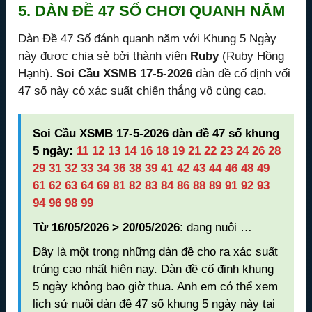
5. DÀN ĐỀ 47 SỐ CHƠI QUANH NĂM
Dàn Đề 47 Số đánh quanh năm với Khung 5 Ngày
này được chia sẻ bởi thành viên
Ruby
(Ruby Hồng
Hạnh).
Soi Cầu XSMB 17-5-2026
dàn đề cố định vối
47 số này có xác suất chiến thắng vô cùng cao.
Soi Cầu XSMB
17-5-2026
dàn đề 47 số khung
5 ngày:
11 12 13 14 16 18 19 21 22 23 24 26 28
29 31 32 33 34 36 38 39 41 42 43 44 46 48 49
61 62 63 64 69 81 82 83 84 86 88 89 91 92 93
94 96 98 99
Từ 16/05/2026 > 20/05/2026
: đang nuôi …
Đây là một trong những dàn đề cho ra xác suất
trúng cao nhất hiện nay. Dàn đề cố định khung
5 ngày không bao giờ thua. Anh em có thể xem
lịch sử nuôi dàn đề 47 số khung 5 ngày này tại