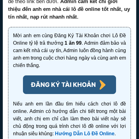
đề theo link bên dưới.
Admin cam kết chỉ giới
thiệu đến anh em nhà cái lô đề online tốt nhất, uy
tín nhất, nạp rút nhanh nhất.
Mời anh em cùng Đăng Ký Tài Khoản chơi Lô Đề
Online tỷ lệ trả thưởng
1 ăn 99
. Admin đảm bảo và
cam kết nhà cái uy tín, Admin luôn đồng hành cùng
anh em trong cuộc chơi hàng ngày và cùng anh em
chiến thắng.
Nếu anh em lần đầu tìm hiểu cách chơi lô đề
online. Admin có hướng dẫn chi tiết trong một bài
viết, anh chị em chỉ cần làm theo bài viết này sẽ
chủ động trong quá trình chơi lô đề online với lợi
nhuận siêu khủng:
Hướng Dẫn Lô Đề Online
.