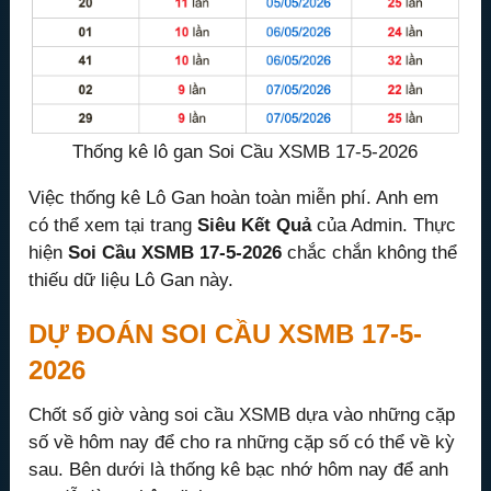
Thống kê lô gan Soi Cầu XSMB 17-5-2026
Việc thống kê Lô Gan hoàn toàn miễn phí. Anh em
có thể xem tại trang
Siêu Kết Quả
của Admin. Thực
hiện
Soi Cầu XSMB 17-5-2026
chắc chắn không thể
thiếu dữ liệu Lô Gan này.
DỰ ĐOÁN SOI CẦU XSMB 17-5-
2026
Chốt số giờ vàng soi cầu XSMB dựa vào những cặp
số về hôm nay để cho ra những cặp số có thể về kỳ
sau. Bên dưới là thống kê bạc nhớ hôm nay để anh