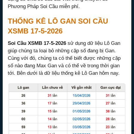
Phương Pháp Soi Cầu miễn phí.
THỐNG KÊ LÔ GAN SOI CẦU
XSMB 17-5-2026
Soi Cầu XSMB 17-5-2026
sử dụng dữ liệu Lô Gan
giúp chúng ta loại bỏ những cặp số đang bị Gan.
Cùng với đó, chúng ta có thể biết được những cặp
số nào đang Max Gan và có thể về trong thời gian
tới. Bên dưới là dữ liệu thống kê Lô Gan hôm nay.