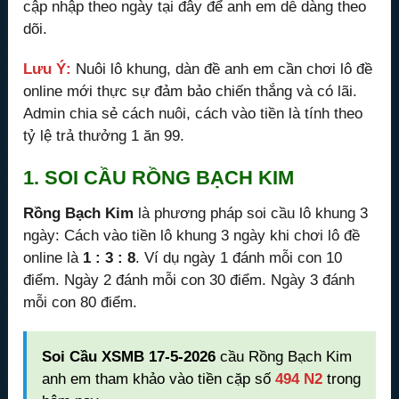
cập nhập theo ngày tại đây để anh em dễ dàng theo
dõi.
Lưu Ý:
Nuôi lô khung, dàn đề anh em cần chơi lô đề
online mới thực sự đảm bảo chiến thắng và có lãi.
Admin chia sẻ cách nuôi, cách vào tiền là tính theo
tỷ lệ trả thưởng 1 ăn 99.
1. SOI CẦU RỒNG BẠCH KIM
Rồng Bạch Kim
là phương pháp soi cầu lô khung 3
ngày: Cách vào tiền lô khung 3 ngày khi chơi lô đề
online là
1 : 3 : 8
. Ví dụ ngày 1 đánh mỗi con 10
điểm. Ngày 2 đánh mỗi con 30 điểm. Ngày 3 đánh
mỗi con 80 điểm.
Soi Cầu XSMB 17-5-2026
cầu Rồng Bạch Kim
anh em tham khảo vào tiền cặp số
494 N2
trong