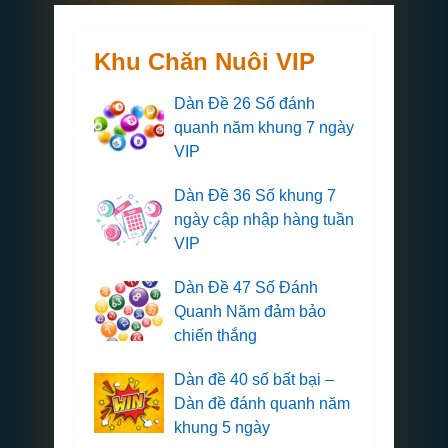
Khu Chăn Nuôi VIP
Dàn Đề 26 Số đánh
quanh năm khung 7 ngày
VIP
Dàn Đề 36 Số khung 7
ngày cập nhập hàng tuần
VIP
Dàn Đề 47 Số Đánh
Quanh Năm đảm bảo
chiến thắng
Dàn đề 40 số bất bại –
Dàn đề đánh quanh năm
khung 5 ngày