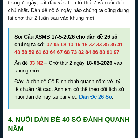
trong 7 ngày, bắt đầu vào tiền từ thứ 2 và nuôi đến
chủ nhật. Dàn đề nổ ở ngày nào chúng ta cũng dừng
lại chờ thứ 2 tuần sau vào khung mới.
Soi Cầu XSMB 17-5-2026 cho dàn đề 26 số
chúng ta có:
02 05 08 10 16 19 32 33 35 36 41
48 58 59 61 63 64 67 68 73 82 84 86 88 91 97
Ăn đề
33 N2
– Chờ thứ 2 ngày
18-05-2026
vào
khung mới
Đây là dàn đề Cố Định đánh quanh năm với tỷ
lệ chuẩn rất cao. Anh em có thể theo dõi lịch sử
nuôi dàn đề này tại bài viết:
Dàn Đề 26 Số
.
4. NUÔI DÀN ĐỀ 40 SỐ ĐÁNH QUANH
NĂM