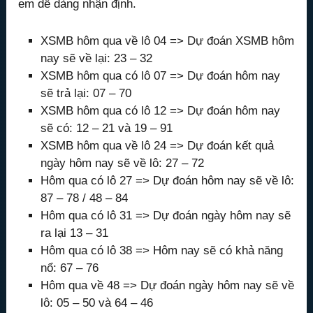
em dễ dàng nhận định.
XSMB hôm qua về lô 04 => Dự đoán XSMB hôm
nay sẽ về lại: 23 – 32
XSMB hôm qua có lô 07 => Dự đoán hôm nay
sẽ trả lại: 07 – 70
XSMB hôm qua có lô 12 => Dự đoán hôm nay
sẽ có: 12 – 21 và 19 – 91
XSMB hôm qua về lô 24 => Dự đoán kết quả
ngày hôm nay sẽ về lô: 27 – 72
Hôm qua có lô 27 => Dự đoán hôm nay sẽ về lô:
87 – 78 / 48 – 84
Hôm qua có lô 31 => Dự đoán ngày hôm nay sẽ
ra lại 13 – 31
Hôm qua có lô 38 => Hôm nay sẽ có khả năng
nổ: 67 – 76
Hôm qua về 48 => Dự đoán ngày hôm nay sẽ về
lô: 05 – 50 và 64 – 46