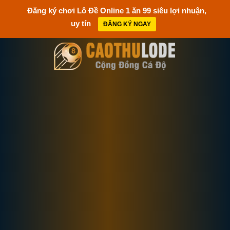
Đăng ký chơi Lô Đề Online 1 ăn 99 siêu lợi nhuận,
uy tín
ĐĂNG KÝ NGAY