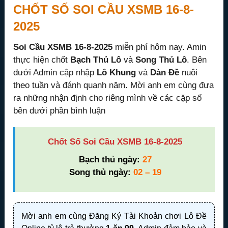
CHỐT SỐ SOI CẦU XSMB 16-8-
2025
Soi Cầu XSMB 16-8-2025
miễn phí hôm nay. Amin
thực hiện chốt
Bạch Thủ Lô
và
Song Thủ Lô
. Bên
dưới Admin cập nhập
Lô Khung
và
Dàn Đề
nuôi
theo tuần và đánh quanh năm. Mời anh em cùng đưa
ra những nhận định cho riêng mình về các cặp số
bên dưới phần bình luận
Chốt Số Soi Cầu XSMB 16-8-2025
Bạch thủ ngày:
27
Song thủ ngày:
02 – 19
Mời anh em cùng Đăng Ký Tài Khoản chơi Lô Đề