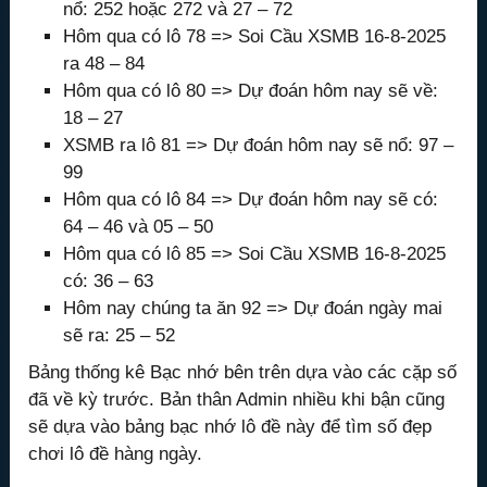
nổ: 252 hoặc 272 và 27 – 72
Hôm qua có lô 78 => Soi Cầu XSMB 16-8-2025
ra 48 – 84
Hôm qua có lô 80 => Dự đoán hôm nay sẽ về:
18 – 27
XSMB ra lô 81 => Dự đoán hôm nay sẽ nổ: 97 –
99
Hôm qua có lô 84 => Dự đoán hôm nay sẽ có:
64 – 46 và 05 – 50
Hôm qua có lô 85 => Soi Cầu XSMB 16-8-2025
có: 36 – 63
Hôm nay chúng ta ăn 92 => Dự đoán ngày mai
sẽ ra: 25 – 52
Bảng thống kê Bạc nhớ bên trên dựa vào các cặp số
đã về kỳ trước. Bản thân Admin nhiều khi bận cũng
sẽ dựa vào bảng bạc nhớ lô đề này để tìm số đẹp
chơi lô đề hàng ngày.