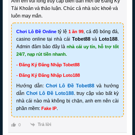
Anh em vui lòng truy cập diễn đàn mới để Đăng Ký
Tài Khoản và thảo luận. Chúc cả nhà sức khoẻ và
luôn may mắn.
Chơi Lô Đề Online
tỷ lệ
1 ăn 99
, cá độ bóng đá,
casino online tại nhà cái
Tobet88
và
Loto188
.
Admin đảm bảo đây là
nhà cái uy tín, hỗ trợ tốt
24/7, nạp rút tiền nhanh.
-
Đăng Ký Đăng Nhập Tobet88
-
Đăng Ký Đăng Nhập Loto188
Hướng dẫn:
Chơi Lô Đề Tobet88
và hướng
dẫn
Chơi Lô Đề Loto188
. truy cập vào bất kỳ
nhà cái nào mà không bị chặn, anh em nên cài
phần mềm:
Fake IP
.
Trả lời
0