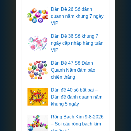
Dàn Đề 26 Số đánh
quanh năm khung 7 ngày
VIP
Dàn Đề 36 Số khung 7
ngày cập nhập hàng tuần
VIP
Dàn Đề 47 Số Đánh
Quanh Năm đảm bảo
chiến thắng
Dàn đề 40 số bất bại –
Dàn đề đánh quanh năm
khung 5 ngày
Rồng Bạch Kim 9-8-2026
– Soi cầu rồng bạch kim
chuẩn #1