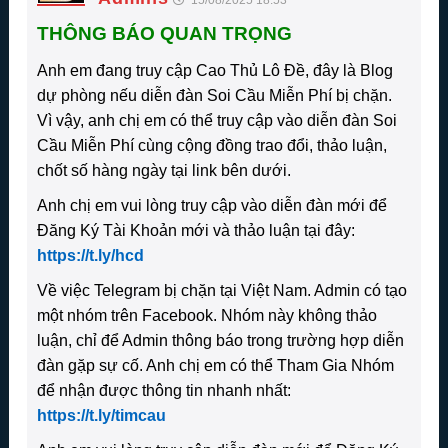
THÔNG BÁO QUAN TRỌNG
Anh em đang truy cập Cao Thủ Lô Đề, đây là Blog
dự phòng nếu diễn đàn Soi Cầu Miễn Phí bị chặn.
Vì vậy, anh chị em có thể truy cập vào diễn đàn Soi
Cầu Miễn Phí cùng cộng đồng trao đổi, thảo luận,
chốt số hàng ngày tại link bên dưới.
Anh chị em vui lòng truy cập vào diễn đàn mới để
Đăng Ký Tài Khoản mới và thảo luận tại đây:
https://t.ly/hcd
Về việc Telegram bị chặn tại Việt Nam. Admin có tạo
một nhóm trên Facebook. Nhóm này không thảo
luận, chỉ để Admin thông báo trong trường hợp diễn
đàn gặp sự cố. Anh chị em có thể Tham Gia Nhóm
để nhận được thông tin nhanh nhất:
https://t.ly/timcau