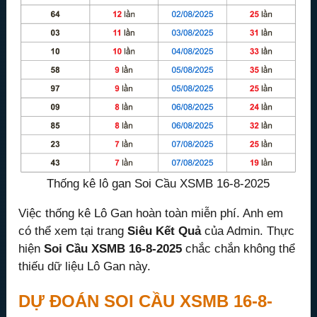
Thống kê lô gan Soi Cầu XSMB 16-8-2025
Việc thống kê Lô Gan hoàn toàn miễn phí. Anh em
có thể xem tại trang
Siêu Kết Quả
của Admin. Thực
hiện
Soi Cầu XSMB 16-8-2025
chắc chắn không thể
thiếu dữ liệu Lô Gan này.
DỰ ĐOÁN SOI CẦU XSMB 16-8-