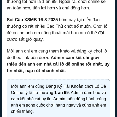
thưởng tốt hơn là 1 ăn 99. Ngoài ra, chơi online sẽ
an toàn hơn, tiện lợi hơn và chủ động hơn.
Soi Cầu XSMB 16-8-2025
hôm nay tại diễn đàn
thường có rất nhiều Cao Thủ chốt số muộn. Chơi lô
đề online anh em cũng thoải mái hơn vì có thể đặt
cược sát giờ quay.
Mời anh chị em cùng tham khảo và đăng ký chơi lô
đề theo link bên dưới.
Admin cam kết chỉ giới
thiệu đến anh em nhà cái lô đề online tốt nhất, uy
tín nhất, nạp rút nhanh nhất.
Mời anh em cùng Đăng Ký Tài Khoản chơi Lô Đề
Online tỷ lệ trả thưởng
1 ăn 99
. Admin đảm bảo và
cam kết nhà cái uy tín, Admin luôn đồng hành cùng
anh em trong cuộc chơi hàng ngày và cùng anh em
chiến thắng.