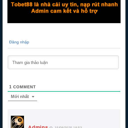
Đăng nhập
1
COMMENT
Mới nhất
Admins
15/08/2025 18:53