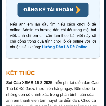
Nếu anh em lần đầu tìm hiểu cách chơi lô đề
online. Admin có hướng dẫn chi tiết trong một bài
viết, anh chị em chỉ cần làm theo bài viết này sẽ
chủ động trong quá trình chơi lô đề online với lợi
nhuận siêu khủng:
Hướng Dẫn Lô Đề Online
.
KẾT THÚC
Soi Cầu XSMB 16-8-2025
miễn phí tại diễn đàn Cao
Thủ Lô Đề được thực hiện hàng ngày. Bên dưới là
những con số chính xác trong phần bình luận của
anh em thành viên tâm huyết tại diễn đàn. Chúc cả