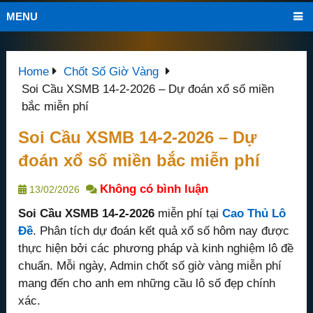
MENU
Home
Chốt Số Giờ Vàng
Soi Cầu XSMB 14-2-2026 – Dự đoán xổ số miền
bắc miễn phí
Soi Cầu XSMB 14-2-2026 – Dự
đoán xổ số miền bắc miễn phí
Không có bình luận
13/02/2026
Soi Cầu XSMB 14-2-2026
miễn phí tại
Cao Thủ Lô
Đề
. Phân tích dự đoán kết quả xổ số hôm nay được
thực hiện bởi các phương pháp và kinh nghiệm lô đề
chuẩn. Mỗi ngày, Admin chốt số giờ vàng miễn phí
mang đến cho anh em những cầu lô số đẹp chính
xác.