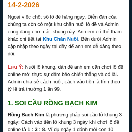
14-2-2026
Ngoài việc chốt số lô đề hàng ngày. Diễn đàn của
chúng ta còn có một khu chăn nuôi lô đề và Admin
cũng đang chơi các khung này. Anh em có thể tham
khảo chi tiết tại
Khu Chăn Nuôi
. Bên dưới Admin
cập nhập theo ngày tại đây để anh em dễ dàng theo
dõi.
Lưu Ý:
Nuôi lô khung, dàn đề anh em cần chơi lô đề
online mới thực sự đảm bảo chiến thắng và có lãi.
Admin chia sẻ cách nuôi, cách vào tiền là tính theo
tỷ lệ trả thưởng 1 ăn 99.
1. SOI CẦU RỒNG BẠCH KIM
Rồng Bạch Kim
là phương pháp soi cầu lô khung 3
ngày: Cách vào tiền lô khung 3 ngày khi chơi lô đề
online là
1 : 3 : 8
. Ví dụ ngày 1 đánh mỗi con 10