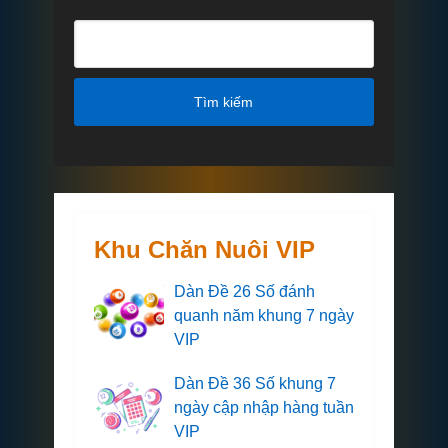
Tìm kiếm
Khu Chăn Nuôi VIP
Dàn Đề 26 Số đánh
quanh năm khung 7 ngày
VIP
Dàn Đề 36 Số khung 7
ngày cập nhập hàng tuần
VIP