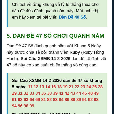
Chi tiết về từng khung và tỷ lệ thắng thua cho
dàn đề 40s đánh quanh năm này. Mời anh chị
em hãy xem tại bài viết:
Dàn Đề 40 Số
.
5. DÀN ĐỀ 47 SỐ CHƠI QUANH NĂM
Dàn Đề 47 Số đánh quanh năm với Khung 5 Ngày
này được chia sẻ bởi thành viên
Ruby
(Ruby Hồng
Hạnh).
Soi Cầu XSMB 14-2-2026
dàn đề cố định vối
47 số này có xác suất chiến thắng vô cùng cao.
Soi Cầu XSMB
14-2-2026
dàn đề 47 số khung
5 ngày:
11 12 13 14 16 18 19 21 22 23 24 26 28
29 31 32 33 34 36 38 39 41 42 43 44 46 48 49
61 62 63 64 69 81 82 83 84 86 88 89 91 92 93
94 96 98 99