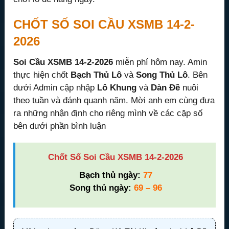
CHỐT SỐ SOI CẦU XSMB 14-2-
2026
Soi Cầu XSMB 14-2-2026
miễn phí hôm nay. Amin
thực hiện chốt
Bạch Thủ Lô
và
Song Thủ Lô
. Bên
dưới Admin cập nhập
Lô Khung
và
Dàn Đề
nuôi
theo tuần và đánh quanh năm. Mời anh em cùng đưa
ra những nhận định cho riêng mình về các cặp số
bên dưới phần bình luận
Chốt Số Soi Cầu XSMB 14-2-2026
Bạch thủ ngày:
77
Song thủ ngày:
69 – 96