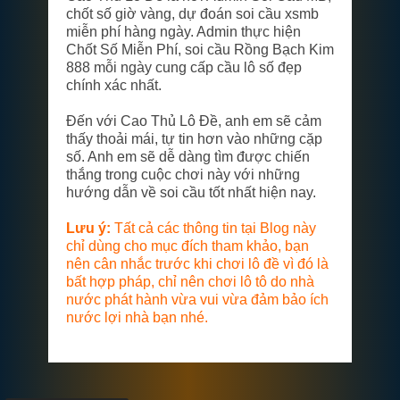
chốt số giờ vàng, dự đoán soi cầu xsmb
miễn phí hàng ngày. Admin thực hiện
Chốt Số Miễn Phí, soi cầu Rồng Bạch Kim
888 mỗi ngày cung cấp cầu lô số đẹp
chính xác nhất.
Đến với Cao Thủ Lô Đề, anh em sẽ cảm
thấy thoải mái, tự tin hơn vào những cặp
số. Anh em sẽ dễ dàng tìm được chiến
thắng trong cuộc chơi này với những
hướng dẫn về soi cầu tốt nhất hiện nay.
Lưu ý:
Tất cả các thông tin tại Blog này
chỉ dùng cho mục đích tham khảo, bạn
nên cân nhắc trước khi chơi lô đề vì đó là
bất hợp pháp, chỉ nên chơi lô tô do nhà
nước phát hành vừa vui vừa đảm bảo ích
nước lợi nhà bạn nhé.