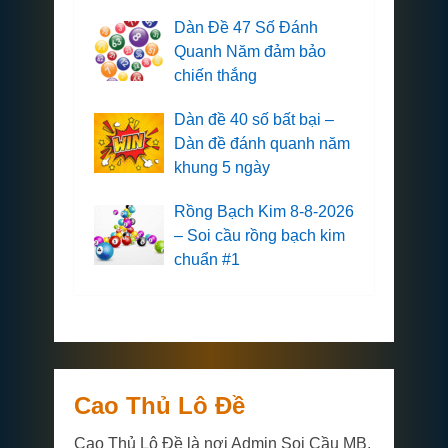
Dàn Đề 47 Số Đánh
Quanh Năm đảm bảo
chiến thắng
Dàn đề 40 số bất bại –
Dàn đề đánh quanh năm
khung 5 ngày
Rồng Bạch Kim 8-8-2026
– Soi cầu rồng bạch kim
chuẩn #1
Cao Thủ Lô Đề
Cao Thủ Lô Đề là nơi Admin Soi Cầu MB,