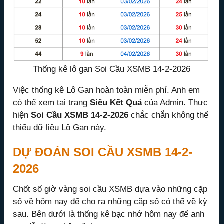
Thống kê lô gan Soi Cầu XSMB 14-2-2026
Việc thống kê Lô Gan hoàn toàn miễn phí. Anh em
có thể xem tại trang
Siêu Kết Quả
của Admin. Thực
hiện
Soi Cầu XSMB 14-2-2026
chắc chắn không thể
thiếu dữ liệu Lô Gan này.
DỰ ĐOÁN SOI CẦU XSMB 14-2-
2026
Chốt số giờ vàng soi cầu XSMB dựa vào những cặp
số về hôm nay để cho ra những cặp số có thể về kỳ
sau. Bên dưới là thống kê bạc nhớ hôm nay để anh