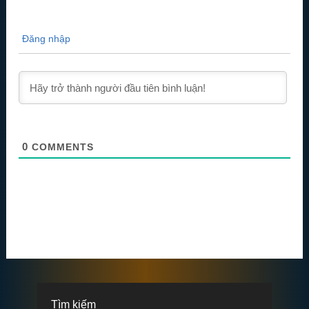
Đăng nhập
0
COMMENTS
Tìm kiếm