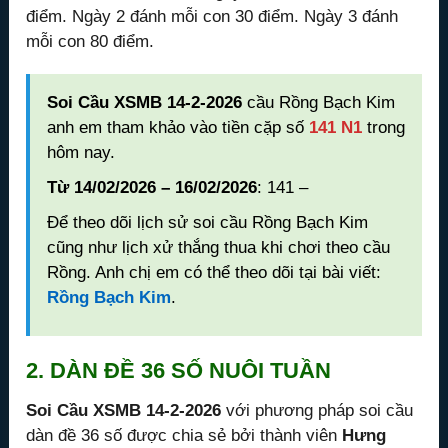
điểm. Ngày 2 đánh mỗi con 30 điểm. Ngày 3 đánh
mỗi con 80 điểm.
Soi Cầu XSMB 14-2-2026
cầu Rồng Bạch Kim
anh em tham khảo vào tiền cặp số
141 N1
trong
hôm nay.
Từ
14
/02/2026
– 16/02/2026
: 141 –
Để theo dõi lịch sử soi cầu Rồng Bạch Kim
cũng như lịch xử thắng thua khi chơi theo cầu
Rồng. Anh chị em có thể theo dõi tại bài viết:
Rồng Bạch Kim
.
2. DÀN ĐỀ 36 SỐ NUÔI TUẦN
Soi Cầu XSMB 14-2-2026
với phương pháp soi cầu
dàn đề 36 số được chia sẻ bởi thành viên
Hưng