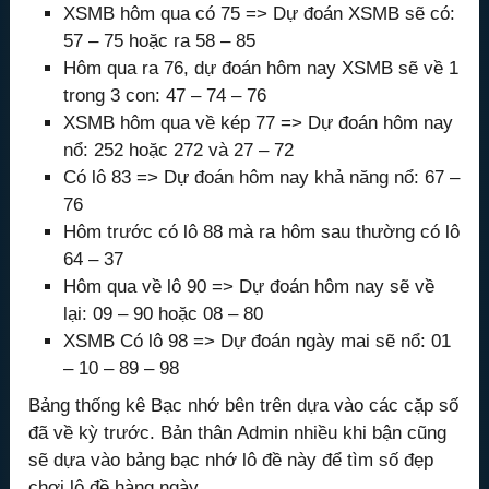
XSMB hôm qua có 75 => Dự đoán XSMB sẽ có:
57 – 75 hoặc ra 58 – 85
Hôm qua ra 76, dự đoán hôm nay XSMB sẽ về 1
trong 3 con: 47 – 74 – 76
XSMB hôm qua về kép 77 => Dự đoán hôm nay
nổ: 252 hoặc 272 và 27 – 72
Có lô 83 => Dự đoán hôm nay khả năng nổ: 67 –
76
Hôm trước có lô 88 mà ra hôm sau thường có lô
64 – 37
Hôm qua về lô 90 => Dự đoán hôm nay sẽ về
lại: 09 – 90 hoặc 08 – 80
XSMB Có lô 98 => Dự đoán ngày mai sẽ nổ: 01
– 10 – 89 – 98
Bảng thống kê Bạc nhớ bên trên dựa vào các cặp số
đã về kỳ trước. Bản thân Admin nhiều khi bận cũng
sẽ dựa vào bảng bạc nhớ lô đề này để tìm số đẹp
chơi lô đề hàng ngày.