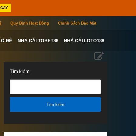
NGAY
ệ
Quy Định Hoạt Động
Chính Sách Bảo Mật
LÔ ĐỀ
NHÀ CÁI TOBET88
NHÀ CÁI LOTO188
Tìm kiếm
Tìm kiếm