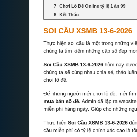
Chơi Lô Đề Online tỷ lệ 1 ăn 99
Kết Thúc
SOI CẦU XSMB 13-6-2026
Thực hiện soi cầu là một trong những việ
chúng ta tìm kiếm những cặp số đẹp mo
Soi Cầu XSMB 13-6-2026
hôm nay được t
chúng ta sẽ cùng nhau chia sẻ, thảo luậ
chơi lô đề.
Để những người mới chơi lô đề, mới tìm 
mua bán số đề
. Admin đã lập ra websit
miễn phí hàng ngày. Giúp cho những ngư
Thực hiện
Soi Cầu XSMB 13-6-2026
đún
cầu miễn phí có tỷ lệ chính xác cao là tô