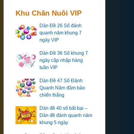
Khu Chăn Nuôi VIP
Dàn Đề 26 Số đánh
quanh năm khung 7
ngày VIP
Dàn Đề 36 Số khung 7
ngày cập nhập hàng
tuần VIP
Dàn Đề 47 Số Đánh
Quanh Năm đảm bảo
chiến thắng
Dàn đề 40 số bất bại –
Dàn đề đánh quanh năm
khung 5 ngày