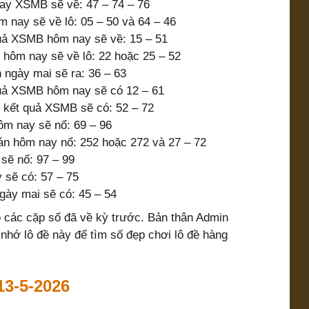
ay XSMB sẽ về: 47 – 74 – 76
nay sẽ về lô: 05 – 50 và 64 – 46
uả XSMB hôm nay sẽ về: 15 – 51
hôm nay sẽ về lô: 22 hoặc 25 – 52
ngày mai sẽ ra: 36 – 63
uả XSMB hôm nay sẽ có 12 – 61
kết quả XSMB sẽ có: 52 – 72
m nay sẽ nổ: 69 – 96
n hôm nay nổ: 252 hoặc 272 và 27 – 72
sẽ nổ: 97 – 99
sẽ có: 57 – 75
ày mai sẽ có: 45 – 54
 các cặp số đã về kỳ trước. Bản thân Admin
nhớ lô đề này để tìm số đẹp chơi lô đề hàng
3-5-2026