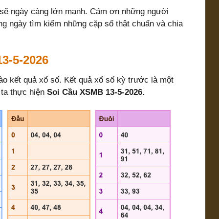
 sẽ ngày càng lớn mạnh. Cám ơn những người
g ngày tìm kiếm những cặp số thật chuẩn và chia
3-5-2026
 kết quả xổ số. Kết quả xổ số kỳ trước là một
 ta thực hiện
Soi Cầu XSMB 13-5-2026
.