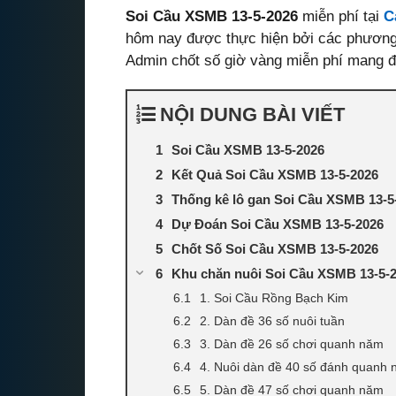
Soi Cầu XSMB 13-5-2026
miễn phí tại
C
hôm nay được thực hiện bởi các phương 
Admin chốt số giờ vàng miễn phí mang đ
NỘI DUNG BÀI VIẾT
Soi Cầu XSMB 13-5-2026
Kết Quả Soi Cầu XSMB 13-5-2026
Thống kê lô gan Soi Cầu XSMB 13-5
Dự Đoán Soi Cầu XSMB 13-5-2026
Chốt Số Soi Cầu XSMB 13-5-2026
Khu chăn nuôi Soi Cầu XSMB 13-5-
1. Soi Cầu Rồng Bạch Kim
2. Dàn đề 36 số nuôi tuần
3. Dàn đề 26 số chơi quanh năm
4. Nuôi dàn đề 40 số đánh quanh
5. Dàn đề 47 số chơi quanh năm