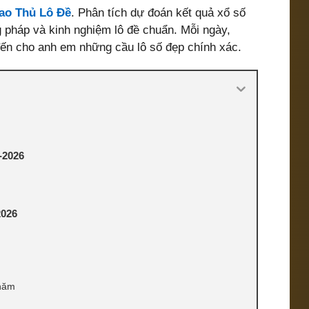
ao Thủ Lô Đề
. Phân tích dự đoán kết quả xổ số
pháp và kinh nghiệm lô đề chuẩn. Mỗi ngày,
ến cho anh em những cầu lô số đẹp chính xác.
-2026
2026
 năm