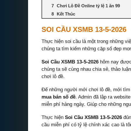
Chơi Lô Đề Online tỷ lệ 1 ăn 99
Kết Thúc
SOI CẦU XSMB 13-5-2026
Thực hiện soi cầu là một trong những việ
chúng ta tìm kiếm những cặp số đẹp mo
Soi Cầu XSMB 13-5-2026
hôm nay được t
chúng ta sẽ cùng nhau chia sẻ, thảo luậ
chơi lô đề.
Để những người mới chơi lô đề, mới tìm 
mua bán số đề
. Admin đã lập ra websit
miễn phí hàng ngày. Giúp cho những ngư
Thực hiện
Soi Cầu XSMB 13-5-2026
đún
cầu miễn phí có tỷ lệ chính xác cao là tô