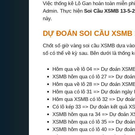
Việc thống kê Lô Gan hoàn toàn miễn phí
Admin. Thực hiện
Soi Cầu XSMB 13-5-
này.
DỰ ĐOÁN SOI CẦU XSMB 1
Chốt số giờ vàng soi cầu XSMB dựa vào
số có thể về kỳ sau. Bên dưới là thống
Hôm qua về lô 04 => Dự đoán XSMB 
XSMB hôm qua có lô 27 => Dự đoán h
Hôm qua về lô 28 => Dự đoán XSMB 
Hôm qua có lô 31 => Dự đoán ngày h
Hôm qua XSMB có lô 32 => Dự đoán h
Có lô kép 33 => Dự đoán kết quả XS
XSMB hôm qua ra 34 => Dự đoán X
XSMB hôm qua có lô 35 => Dự đoán 
XSMB hôm qua có lô 40 => Dự đoán 