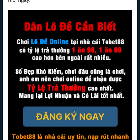
mỗi ngày.