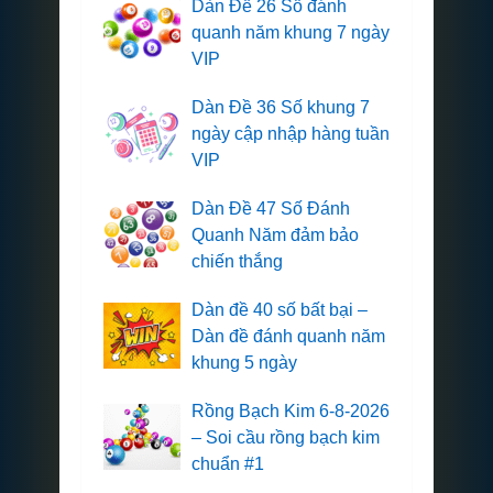
Dàn Đề 26 Số đánh
quanh năm khung 7 ngày
VIP
Dàn Đề 36 Số khung 7
ngày cập nhập hàng tuần
VIP
Dàn Đề 47 Số Đánh
Quanh Năm đảm bảo
chiến thắng
Dàn đề 40 số bất bại –
Dàn đề đánh quanh năm
khung 5 ngày
Rồng Bạch Kim 6-8-2026
– Soi cầu rồng bạch kim
chuẩn #1