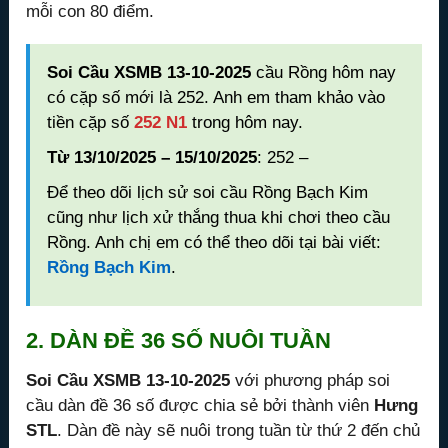
mỗi con 80 điểm.
Soi Cầu XSMB 13-10-2025
cầu Rồng hôm nay
có cặp số mới là 252. Anh em tham khảo vào
tiền cặp số
252 N1
trong hôm nay.
Từ
13
/10/2025
– 15/10/2025
: 252 –
Để theo dõi lịch sử soi cầu Rồng Bạch Kim
cũng như lịch xử thắng thua khi chơi theo cầu
Rồng. Anh chị em có thể theo dõi tại bài viết:
Rồng Bạch Kim
.
2. DÀN ĐỀ 36 SỐ NUÔI TUẦN
Soi Cầu XSMB 13-10-2025
với phương pháp soi
cầu dàn đề 36 số được chia sẻ bởi thành viên
Hưng
STL
. Dàn đề này sẽ nuôi trong tuần từ thứ 2 đến chủ