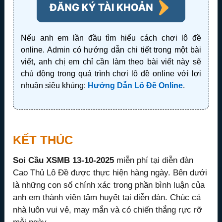
Nếu anh em lần đầu tìm hiểu cách chơi lô đề
online. Admin có hướng dẫn chi tiết trong một bài
viết, anh chị em chỉ cần làm theo bài viết này sẽ
chủ động trong quá trình chơi lô đề online với lợi
nhuận siêu khủng:
Hướng Dẫn Lô Đề Online
.
KẾT THÚC
Soi Cầu XSMB 13-10-2025
miễn phí tại diễn đàn
Cao Thủ Lô Đề được thực hiện hàng ngày. Bên dưới
là những con số chính xác trong phần bình luận của
anh em thành viên tâm huyết tại diễn đàn. Chúc cả
nhà luôn vui vẻ, may mắn và có chiến thắng rực rỡ