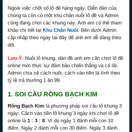
Ngoài việc chốt số lô đề hàng ngày. Diễn đàn của
chúng ta còn có một khu chăn nuôi lô đề và Admin
cũng đang chơi các khung này. Anh em có thể tham
khảo chi tiết tại
Khu Chăn Nuôi
. Bên dưới Admin
cập nhập theo ngày tại đây để anh em dễ dàng theo
dõi.
Lưu Ý:
Nuôi lô khung, dàn đề anh em cần chơi lô đề
online mới thực sự đảm bảo chiến thắng và có lãi.
Admin chia sẻ cách nuôi, cách vào tiền là tính theo
tỷ lệ trả thưởng 1 ăn 99.
1. SOI CẦU RỒNG BẠCH KIM
Rồng Bạch Kim
là phương pháp soi cầu lô khung 3
ngày: Cách vào tiền lô khung 3 ngày khi chơi lô đề
online là
1 : 3 : 8
. Ví dụ ngày 1 đánh mỗi con 10
điểm. Ngày 2 đánh mỗi con 30 điểm. Ngày 3 đánh