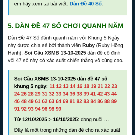
em hãy xem tại bài viết:
Dàn Đề 40 Số
.
5. DÀN ĐỀ 47 SỐ CHƠI QUANH NĂM
Dàn Đề 47 Số đánh quanh năm với Khung 5 Ngày
này được chia sẻ bởi thành viên
Ruby
(Ruby Hồng
Hạnh).
Soi Cầu XSMB 13-10-2025
dàn đề cố định
vối 47 số này có xác suất chiến thắng vô cùng cao.
Soi Cầu XSMB
13-10-2025
dàn đề 47 số
khung 5 ngày:
11 12 13 14 16 18 19 21 22 23
24 26 28 29 31 32 33 34 36 38 39 41 42 43 44
46 48 49 61 62 63 64 69 81 82 83 84 86 88 89
91 92 93 94 96 98 99
Từ 12/10/2025 > 16/10/2025
: đang nuôi …
Đây là một trong những dàn đề cho ra xác suất