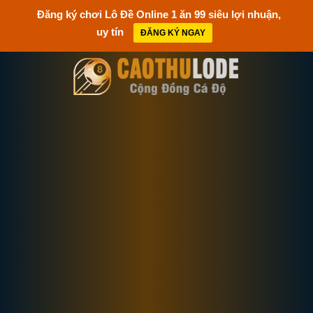
Đăng ký chơi Lô Đề Online 1 ăn 99 siêu lợi nhuận,
uy tín
ĐĂNG KÝ NGAY