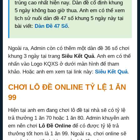
trúng cao nhất hiện nay. Dàn đề cố định khung
5 ngày không bao giờ thua. Anh em có thể xem
lịch sử nuôi dàn đề 47 số khung 5 ngày này tại
bài viết:
Dàn Đề 47 Số
.
Ngoài ra, Admin còn có thêm một dàn đề 36 số chơi
khung 3 ngày tại trang
Siêu Kết Quả
. Anh em có thể
nhấn vào Logo KQXS ở dưới màn hình để tham
khảo. Hoặc anh em xem tại link này:
Siêu Kết Quả
.
CHƠI LÔ ĐỀ ONLINE TỶ LỆ 1 ĂN
99
Hiện tại anh em đang chơi lô đề tại nhà sẽ có tỷ lệ
trả thưởng 1 ăn 70 hoặc 1 ăn 80. Admin khuyên anh
em nên chơi
Lô Đề Online
để có được tỷ lệ trả
thưởng tốt hơn là 1 ăn 99. Ngoài ra, chơi online sẽ