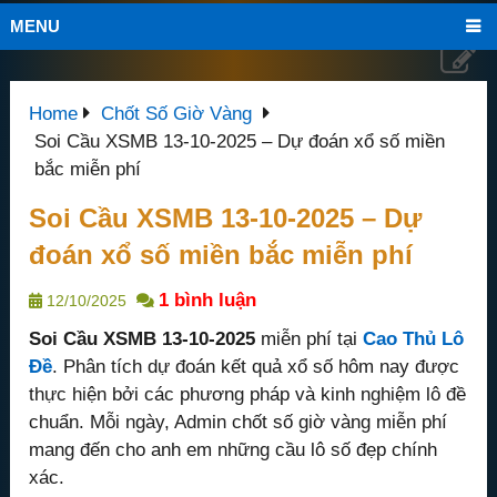
MENU
Home
Chốt Số Giờ Vàng
Soi Cầu XSMB 13-10-2025 – Dự đoán xổ số miền
bắc miễn phí
Soi Cầu XSMB 13-10-2025 – Dự
đoán xổ số miền bắc miễn phí
1 bình luận
12/10/2025
Soi Cầu XSMB 13-10-2025
miễn phí tại
Cao Thủ Lô
Đề
. Phân tích dự đoán kết quả xổ số hôm nay được
thực hiện bởi các phương pháp và kinh nghiệm lô đề
chuẩn. Mỗi ngày, Admin chốt số giờ vàng miễn phí
mang đến cho anh em những cầu lô số đẹp chính
xác.