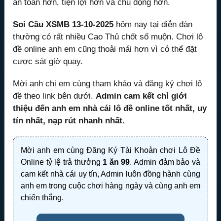
an toàn hơn, tiện lợi hơn và chủ động hơn.
Soi Cầu XSMB 13-10-2025
hôm nay tại diễn đàn
thường có rất nhiều Cao Thủ chốt số muộn. Chơi lô
đề online anh em cũng thoải mái hơn vì có thể đặt
cược sát giờ quay.
Mời anh chị em cùng tham khảo và đăng ký chơi lô
đề theo link bên dưới.
Admin cam kết chỉ giới
thiệu đến anh em nhà cái lô đề online tốt nhất, uy
tín nhất, nạp rút nhanh nhất.
Mời anh em cùng Đăng Ký Tài Khoản chơi Lô Đề
Online tỷ lệ trả thưởng
1 ăn 99
. Admin đảm bảo và
cam kết nhà cái uy tín, Admin luôn đồng hành cùng
anh em trong cuộc chơi hàng ngày và cùng anh em
chiến thắng.