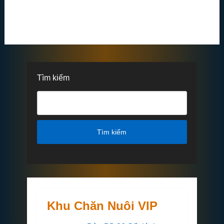
Tìm kiếm
Tìm kiếm
Khu Chăn Nuôi VIP