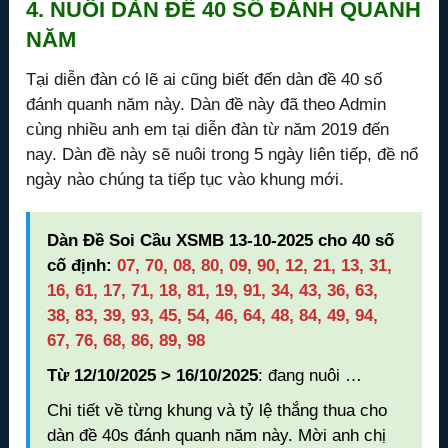
4. NUÔI DÀN ĐỀ 40 SỐ ĐÁNH QUANH
NĂM
Tại diễn đàn có lẽ ai cũng biết đến dàn đề 40 số
đánh quanh năm này. Dàn đề này đã theo Admin
cùng nhiều anh em tại diễn đàn từ năm 2019 đến
nay. Dàn đề này sẽ nuôi trong 5 ngày liên tiếp, đề nổ
ngày nào chúng ta tiếp tục vào khung mới.
Dàn Đề Soi Cầu XSMB 13-10-2025 cho 40 số
cố định:
07, 70, 08, 80, 09, 90, 12, 21, 13, 31,
16, 61, 17, 71, 18, 81, 19, 91, 34, 43, 36, 63,
38, 83, 39, 93, 45, 54, 46, 64, 48, 84, 49, 94,
67, 76, 68, 86, 89, 98
Từ 12/10/2025 > 16/10/2025
: đang nuôi …
Chi tiết về từng khung và tỷ lệ thắng thua cho
dàn đề 40s đánh quanh năm này. Mời anh chị