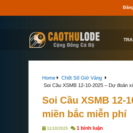
Đăng
TRA
Home
Chốt Số Giờ Vàng
Soi Cầu XSMB 12-10-2025 – Dự đoán xổ
Soi Cầu XSMB 12-1
miền bắc miễn phí
1 bình luận
11/10/2025