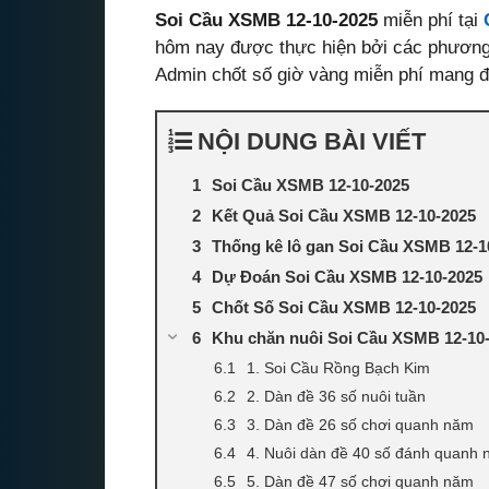
Soi Cầu XSMB 12-10-2025
miễn phí tại
hôm nay được thực hiện bởi các phương 
Admin chốt số giờ vàng miễn phí mang đ
NỘI DUNG BÀI VIẾT
Soi Cầu XSMB 12-10-2025
Kết Quả Soi Cầu XSMB 12-10-2025
Thống kê lô gan Soi Cầu XSMB 12-1
Dự Đoán Soi Cầu XSMB 12-10-2025
Chốt Số Soi Cầu XSMB 12-10-2025
Khu chăn nuôi Soi Cầu XSMB 12-10
1. Soi Cầu Rồng Bạch Kim
2. Dàn đề 36 số nuôi tuần
3. Dàn đề 26 số chơi quanh năm
4. Nuôi dàn đề 40 số đánh quanh
5. Dàn đề 47 số chơi quanh năm