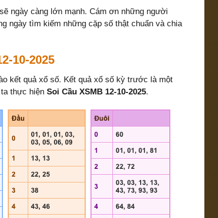
 sẽ ngày càng lớn mạnh. Cám ơn những người
g ngày tìm kiếm những cặp số thật chuẩn và chia
2-10-2025
 kết quả xổ số. Kết quả xổ số kỳ trước là một
 ta thực hiện
Soi Cầu XSMB 12-10-2025
.