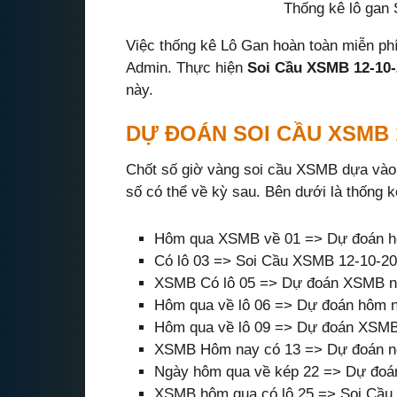
Thống kê lô gan
Việc thống kê Lô Gan hoàn toàn miễn phí
Admin. Thực hiện
Soi Cầu XSMB 12-10
này.
DỰ ĐOÁN SOI CẦU XSMB 1
Chốt số giờ vàng soi cầu XSMB dựa vào
số có thể về kỳ sau. Bên dưới là thống
Hôm qua XSMB về 01 => Dự đoán hôm 
Có lô 03 => Soi Cầu XSMB 12-10-2025
XSMB Có lô 05 => Dự đoán XSMB ng
Hôm qua về lô 06 => Dự đoán hôm nay
Hôm qua về lô 09 => Dự đoán XSMB 
XSMB Hôm nay có 13 => Dự đoán ngày
Ngày hôm qua về kép 22 => Dự đoán
XSMB hôm qua có lô 25 => Soi Cầu 