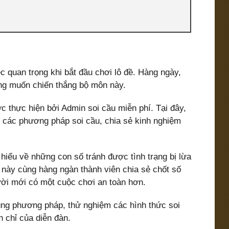
c quan trọng khi bắt đầu chơi lô đề. Hàng ngày,
ng muốn chiến thắng bộ môn này.
 thực hiện bởi Admin soi cầu miễn phí. Tại đây,
n các phương pháp soi cầu, chia sẻ kinh nghiệm
hiểu về những con số tránh được tình trạng bị lừa
e này cùng hàng ngàn thành viên chia sẻ chốt số
ời mới có một cuộc chơi an toàn hơn.
ng phương pháp, thử nghiệm các hình thức soi
n chỉ của diễn đàn.